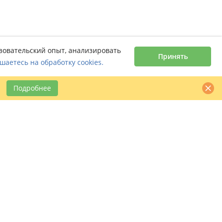
ьзовательский опыт, анализировать
Принять
шаетесь на обработку cookies.
Подробнее
Контактная информация
claimbook24@bookcentre.ru