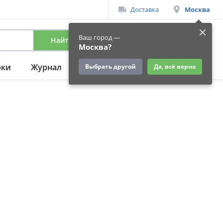
Доставка
Москва
Ваш город —
Найти
Вход
/
Регистрация
Москва?
рки
Журнал
Подарки
Ещё
Выбрать другой
Да, всё верно