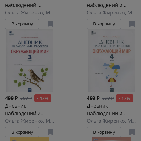
наблюдений.
наблюдений и
Окружающий мир.
Ольга Жиренко
,
Мария Мурзина
проектов.
Ольга Жиренко
,
Мария Мурзина
1 класс. Рабочая
Окружающий мир.
В корзину
В корзину
тетрадь
2 класс. Рабочая
тетрадь
499 ₽
499 ₽
599 ₽
- 17%
599 ₽
- 17%
Дневник
Дневник
наблюдений и
наблюдений и
проектов.
Ольга Жиренко
,
Мария Мурзина
проектов.
Ольга Жиренко
,
Мария Мурзина
Окружающий мир.
Окружающий мир.
В корзину
В корзину
3 класс. Рабочая
4 класс. Рабочая