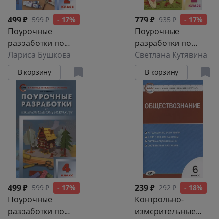
499 ₽
779 ₽
599 ₽
- 17%
935 ₽
- 17%
Поурочные
Поурочные
разработки по
разработки по
изобразительному
Лариса Бушкова
литературному
Светлана Кутявина
искусству. 2 класс.
чтению. 2 класс. К
В корзину
В корзину
По программе Б.М.
УМК Л.Ф.
Неменского
Климановой и др.
"Изобразительное
("Перспектива").
искусство и
Пособие для
художественный
учителя
труд" (М.:
Просвещение).
Пособие для
учителя
499 ₽
239 ₽
599 ₽
- 17%
292 ₽
- 18%
Поурочные
Контрольно-
разработки по
измерительные