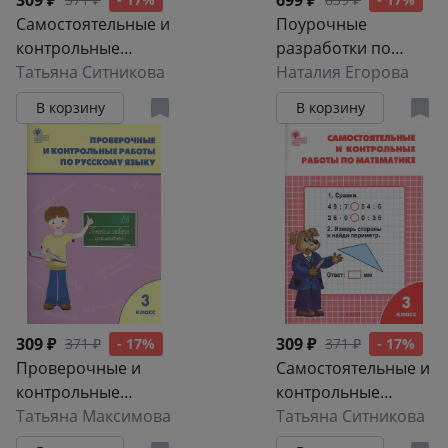
309 ₽
699 ₽
Самостоятельные и
Поурочные
контрольные
разработки по
работы по
Татьяна Ситникова
русскому языку к
Наталия Егорова
математике: 4
УМК М.Т. Баранова,
В корзину
В корзину
класс. 3 -е изд.,
Т.А. Ладыженской и
перераб.
др. 6 класс
309 ₽
309 ₽
371 ₽
- 17%
371 ₽
- 17%
Проверочные и
Самостоятельные и
контрольные
контрольные
работы по
Татьяна Максимова
работы по
Татьяна Ситникова
русскому языку. 3
математике. 3 класс