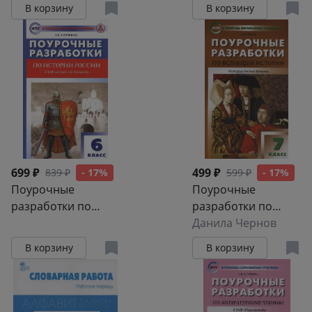
В корзину
В корзину
699 ₽
499 ₽
839 ₽
- 17%
599 ₽
- 17%
Поурочные
Поурочные
разработки по
разработки по
истории России. 6
всеобщей истории.
Данила Чернов
класс. К УМК под
История Нового
В корзину
В корзину
ред. А.В. Торкунова
времени. 7 класс. К
УМК А.А. Вигасона -
О.С. Сороко-Цюпы