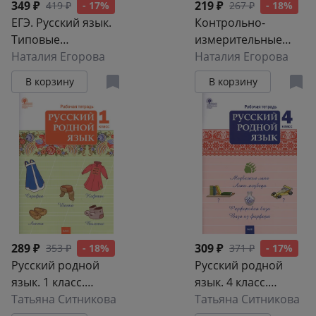
349 ₽
219 ₽
419 ₽
- 17%
267 ₽
- 18%
ЕГЭ. Русский язык.
Контрольно-
Типовые
измерительные
тренировочные
Наталия Егорова
материалы.
Наталия Егорова
варианты
Русский язык. 7
В корзину
В корзину
класс
289 ₽
309 ₽
353 ₽
- 18%
371 ₽
- 17%
Русский родной
Русский родной
язык. 1 класс.
язык. 4 класс.
Рабочая тетрадь
Татьяна Ситникова
Рабочая тетрадь
Татьяна Ситникова