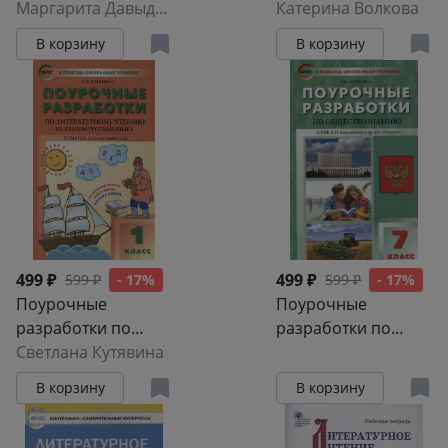
изобразительному
Маргарита Давыдова
материалы.
Катерина Волкова
искусству. 4 класс.
Обществознание. 6
В корзину
В корзину
По программе Б.М.
класс
Неменского
"Изобразительное
искусство и
художественный
труд" (М.:
Просвещение).
Пособие для
учителя
499 ₽
499 ₽
599 ₽
- 17%
599 ₽
- 17%
Поурочные
Поурочные
разработки по
разработки по
литературному
Светлана Кутявина
обществознанию. 7
чтению на родном
класс: пособие для
В корзину
В корзину
русском языке. 1
учителя
класс: пособие для