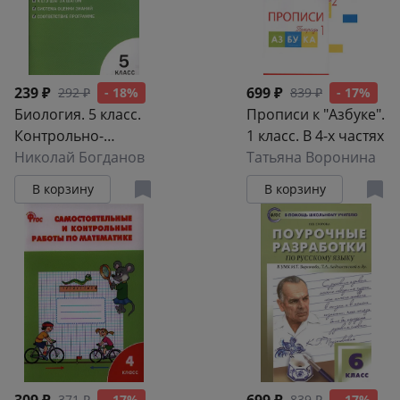
Просвещение)
Просвещение)
239 ₽
699 ₽
292 ₽
- 18%
839 ₽
- 17%
Биология. 5 класс.
Прописи к "Азбуке".
Контрольно-
1 класс. В 4-х частях
измерительные
Николай Богданов
Татьяна Воронина
материалы. ФГОС
В корзину
В корзину
371 ₽
- 17%
839 ₽
- 17%