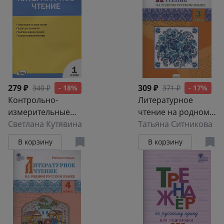
учителя
279 ₽
309 ₽
340 ₽
- 18%
371 ₽
- 17%
Контрольно-
Литературное
измерительные
чтение на родном
материалы.
Светлана Кутявина
русском языке.
Татьяна Ситникова
Литературное
Рабочая тетрадь. 3
В корзину
В корзину
чтение. 1 класс
класс