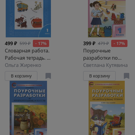
499 ₽
399 ₽
599 ₽
- 17%
479 ₽
- 17%
Словарная работа.
Поурочные
Рабочая тетрадь. 1
разработки по
класс
Ольга Жиренко
литературному
Светлана Кутявина
чтению. 1 класс. К
В корзину
В корзину
УМК Л.Ф.
Климановой и др.
("Перспектива").
Пособие для
учителя