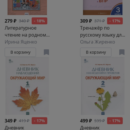
279 ₽
309 ₽
340 ₽
- 18%
371 ₽
- 17%
Литературное
Тренажёр по
чтение на родном
русскому языку для
русском языке.
Ирина Яценко
подготовки к ВПР. 3
Ольга Жиренко
Рабочая тетрадь. 4
класс
В корзину
В корзину
класс
349 ₽
499 ₽
419 ₽
- 17%
599 ₽
- 17%
Дневник
Дневник