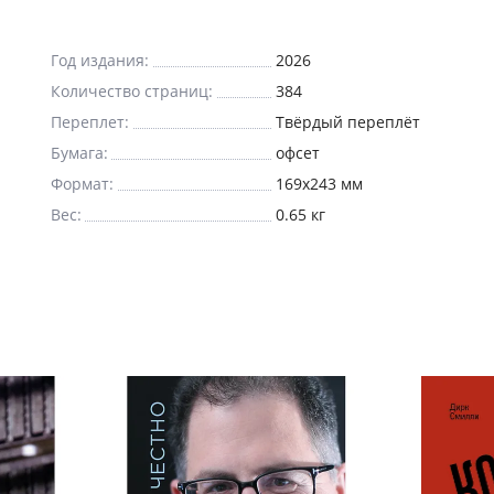
Год издания:
2026
Количество страниц:
384
Переплет:
Твёрдый переплёт
Бумага:
офсет
Формат:
169x243 мм
Вес:
0.65 кг