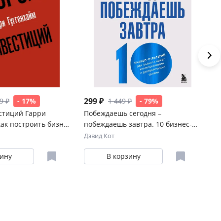
299 ₽
4 
9 ₽
- 17%
1 449 ₽
- 79%
стиций Гарри
Побеждаешь сегодня –
Мо
как построить бизнес
побеждаешь завтра. 10 бизнес-
81
 дня
стратегий для баланса между
Дэвид Кот
Ал
краткосрочными и
зину
В корзину
долгосрочными целями от экс-
главы Honeywell