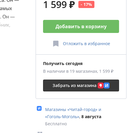
са. Он —
1 599 ₽
- 17%
самых
. Он —
бник,
Добавить в корзину
Отложить
в избранное
енная
Получить сегодня
рта его
В наличии в 19 магазинах, 1 599 ₽
ря
Забрать из магазина
а более
ионеров
Магазины «Читай‑город» и
Чарли
«Гоголь‑Моголь»
,
8 августа
ом
Бесплатно
 первый