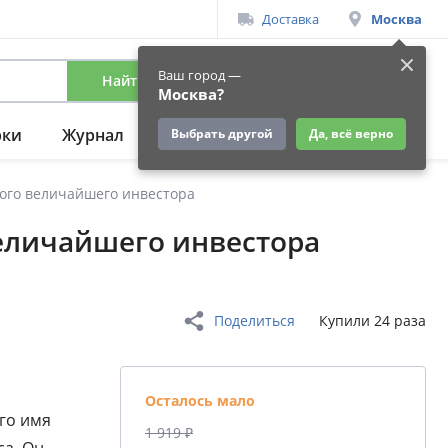
Доставка
Москва
Ваш город —
Найти
Вход
/
Регистрация
Москва?
рки
Журнал
Подарки
Ещё
Выбрать другой
Да, всё верно
ого величайшего инвестора
величайшего инвестора
Поделиться
Купили 24 раза
Осталось мало
го имя
1 919 ₽