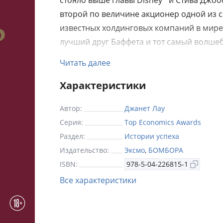
стояло выше главы Disney* и Стива Джоб
второй по величине акционер одной из 
известных холдинговых компаний в мире
лучший друг Баффета и тот самый волше
который построил Berkshire Hathaway.
Читать далее
И зовут его — Чарли Мангер.
Характеристики
Эта книга — не просто первая и единств
Автор:
Джанет Лау
биография великого инвестора. Это — ка
Серия:
Top Economics Awards
ценностей и жизненных уроков, благода
Раздел:
Истории успеха
которым его знает весь мир.
Издательство:
Эксмо
,
БОМБОРА
Журналистка Джанет Лоу взяла у Мангер
ISBN:
978-5-04-226815-1
35 интервью, посетила 13 собраний акц
Все характеристики
Berkshire и Wesco, чтобы вы узнали, как 
ослеп на левый глаз, как трудился с Джек
Уилером в каморке и как заработал свой