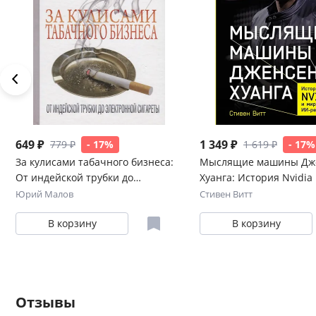
649 ₽
1 349 ₽
779 ₽
- 17%
1 619 ₽
- 17%
За кулисами табачного бизнеса:
Мыслящие машины Дж
От индейской трубки до
Хуанга: История Nvidia
электронной сигареты
мировой ИИ-революци
Юрий Малов
Стивен Витт
В корзину
В корзину
Отзывы