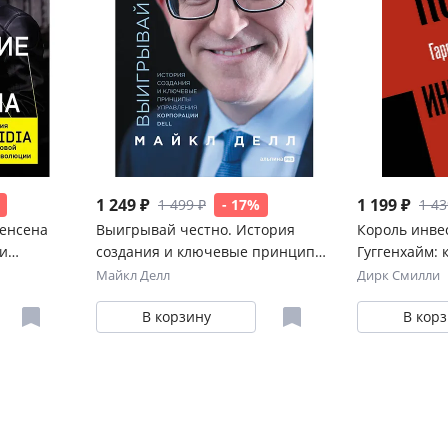
1 249 ₽
1 199 ₽
1 499 ₽
- 17%
1 43
енсена
Выигрывай честно. История
Король инве
 и
создания и ключевые принципы
Гуггенхайм: 
и
управления корпорации DELL
завтрашнего
Майкл Делл
Дирк Смилли
В корзину
В кор