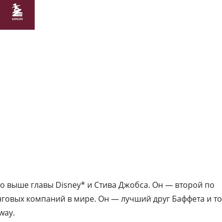
миллион.
А еще как:
- Принимать верные решение в жизни и 
- Мыслить прибыльно как инвестор.
- Понять цену честности и ответственност
бизнесе.
- Освоить привычки, которые помогут ва
постоянно расти.
о выше главы Disney* и Стива Джобса. Он — второй по
говых компаний в мире. Он — лучший друг Баффета и то
way.