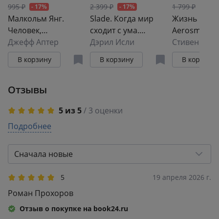
995 ₽
2 399 ₽
1 799 ₽
- 17%
- 17%
- 17%
Малкольм Янг.
Slade. Когда мир
Жизнь на гр
Человек,
сходит с ума.
Aerosmith
подаривший миру
Джефф Аптер
Первая биография
Дэрил Исли
Стивен Дэв
AC/DC
группы
В корзину
В корзину
В корзину
Отзывы
5 из 5
/ 3 оценки
5
Подробнее
3
4
0
3
0
Сначала новые
2
0
1
0
5
19 апреля 2026 г.
Роман Прохоров
Отзыв о покупке на book24.ru