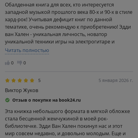
Обалденная книга для всех, кто интересуется
западной музыкой прошлого века 80-х и 90-х в стиле
хард-рок! Учитывая дефицит книг по данной
тематике, очень рекомендую к приобретению! Эдди
ван Хален - уникальная личность, новатор
уникальной техники игры на электрогитаре и
создания усовершенствованного музыкального
Читать полностью
оборудования (гитары, усилители, примочки и др.)!
0
0
Он - кумир и Бог гитары для многих гитарных
исполнителей, которые переняли у него технику
гитарного "типпинга" (игра на грифе подушечками
5
5 января 2026 г.
пальцев правой руки)! Жалко, что он рано ушёл от
Виктор Жуков
нас в мир иной... Вечная ем у память и низкий
Отзыв о покупке на book24.ru
поклон! Единственный недостаток данного издания -
мягкая обложка!
Эта книжка небольшого формата в мягкой обложке
стала бесценной жемчужиной в моей рок-
библиотечке. Эдди Ван Хален покинул нас и этот
мир совсем недавно, и довольно молодым. Еще и