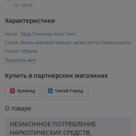
От 439 ₽
Характеристики
Автор:
Брэд Толински
,
Крис Гилл
Серия:
Иконы мировой музыки: жизнь по ту сторону сцены
Раздел:
Музыка
Издательство:
Эксмо
,
БОМБОРА
Показать все
ISBN:
978-5-04-205752-6
Купить в партнерских магазинах
Возрастное ограничение:
18+
Год издания:
2025
Буквоед
Читай-Город
Количество страниц:
352
Переплет:
Мягкий переплёт
О товаре
Формат:
124x201 мм
Вес:
0.29 кг
НЕЗАКОННОЕ ПОТРЕБЛЕНИЕ
НАРКОТИЧЕСКИХ СРЕДСТВ,