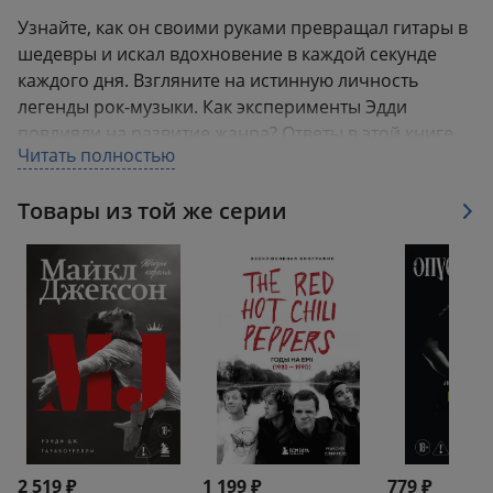
Узнайте, как он своими руками превращал гитары в
шедевры и искал вдохновение в каждой секунде
каждого дня. Взгляните на истинную личность
легенды рок-музыки. Как эксперименты Эдди
повлияли на развитие жанра? Ответы в этой книге.
Читать полностью
«Eruption — окончательное слово о том, что делало
этого эпохального музыканта, новатора в области
Товары из той же серии
гитары и, стоит сказать, сложного человека, по-
настоящему особенным». — Том Боужур (New York
Times)
«Хотя он всю свою взрослую жизнь жил под
прицелом внимания публики, Эдди Ван Хален
остается окутанным тайной. Даже самый преданный
поклонник найдет на каждой странице новые
открытия». — Алан Пол, американский журналист,
музыкант, автор бестселлеров
2 519 ₽
1 199 ₽
779 ₽