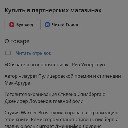
ISBN:
978-5-04-091471-5
Купить в партнерских магазинах
Возрастное ограничение:
16+
Год издания:
2018
Буквоед
Читай-Город
Количество страниц:
416
Переплет:
Твёрдый переплёт
О товаре
Формат:
140x207 мм
Вес:
0.50 кг
Читать отрывок
«Обязательно к прочтению» - Риз Уизерспун.
Автор – лаурет Пулицеровской премии и стипендии
Мак-Артура.
Готовится экранизация Стивена Спилберга с
Дженифер Лоуренс в главной роли.
Студия Warner Bros. купила права на экранизацию
этой книги. Режиссером станет Стивен Спилберг, а
главную роль сыграет Дженнифер Лоуренс.