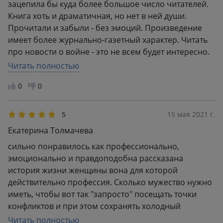
зацепила бы куда более большое число читателей.
Книга хоть и драматичная, но нет в ней души.
Прочитали и забыли - без эмоций. Произведение
имеет более журнально-газетный характер. Читать
про новости о войне - это не всем будет интересно.
В общем, прежде чем брать книгу несколько раз
Читать полностью
подумайте. И нет, здесь не много эпизодов про ход
0
0
войны
5
15 мая 2021 г.
Екатерина Толмачева
сильно понравилось как профессионально,
эмоционально и правдоподобна рассказана
история жизни женщины вона для которой
действительно профессия. Сколько мужество нужно
иметь, чтобы вот так "запросто" посещать точки
конфликтов и при этом сохранять холодный
аналитический ум!
Читать полностью