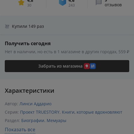
4,8
4,6
отзывов
30
243
Купили 149 раз
Получить сегодня
Нет в наличии, но есть в 1 магазине в других городах, 559 ₽
Забрать из магазина
Характеристики
Автор:
Линси Аддарио
Серия:
Проект TRUESTORY. Книги, которые вдохновляют
Раздел:
Биографии. Мемуары
Издательство:
Эксмо
,
БОМБОРА
Показать все