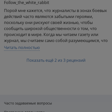
Follow_the_white_rabbit
Порой мне кажется, что журналисты в зонах боевых
действий часто являются забытыми героями,
поскольку они рискуют своей жизнью, чтобы
сообщить широкой общественности о том, что
происходит в мире. Когда мы читаем газету или
журнал, мы считаем само собой разумеющимся, что
есть визуальные эффекты, сопровождающие
Читать полностью
последнюю новость, но мы обычно не
задумываемся о том, какой ценой или риском были
Показать ещё 2 из 3 рецензий
получены эти фотографии. Линси Аддарио –
военный журналист и она показывает сырую
картину того, что действительно стоит за всеми
заголовками, которые мы просматриваем в нашей
повседневной поездке на работу или слушаем по
радио. Она делает это невероятно мощно и
удивительно. Потому что провела большую часть
Часто задаваемые вопросы
своей карьеры в качестве военного фотографа. Она