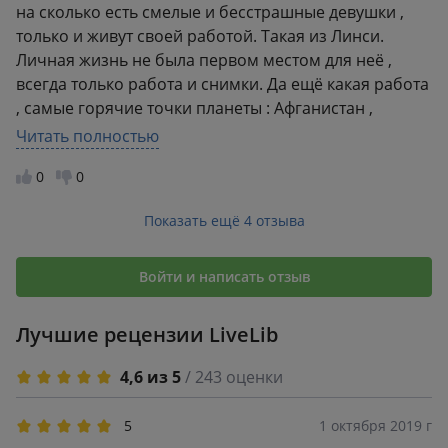
book24)))
на сколько есть смелые и бесстрашные девушки ,
только и живут своей работой. Такая из Линси.
Личная жизнь не была первом местом для неё ,
всегда только работа и снимки. Да ещё какая работа
, самые горячие точки планеты : Афганистан ,
Пакистан, Др Конго , Сомали, Иран , Ливия и разные
Читать полностью
страны. Много смелости в ней. Очень восхищаюсь
0
0
ей и её проделанной работой. В книги очень много
откровений и прекрасных фотографий показанные
Показать ещё 4 отзыва
на фото жизни людей. их горе и тяжелое положение.
Советую и не пожалеть своих денег и купить эту
книгу. очень честная и правдивая книга. не
Войти и написать отзыв
оторваться от прочтения. От меня пятёрочка.
Лучшие рецензии LiveLib
4,6 из 5
/ 243 оценки
5
1 октября 2019 г