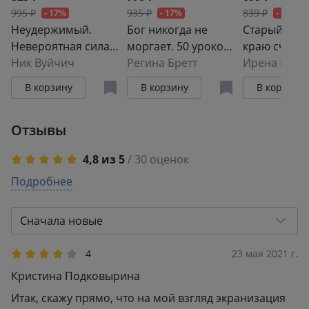
работать военным корреспондентом не хуже
995 ₽
935 ₽
839 ₽
- 17%
- 17%
- 17%
мужчины.
Неудержимый.
Бог никогда не
Старый дом
Невероятная сила
моргает. 50 уроков,
краю счасть
Ее снимки помогли осознать степень страданий
веры в действии
Ник Вуйчич
которые изменят
Регина Бретт
Ирена Квас
мирного населения во время войны. А история
твою жизнь (15-е
доказала, что вера в свое дело может быть сильнее
В корзину
В корзину
В корзину
издание)
смерти, и что личное счастье может настигнуть тебя
где угодно: даже в таком неромантичном месте как
Отзывы
линия фронта.
4,8 из 5
/ 30 оценок
5
Подробнее
28
4
1
3
0
Сначала новые
2
0
1
1
4
23 мая 2021 г.
Кристина Подковырина
Итак, скажу прямо, что на мой взгляд экранизация