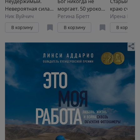
Неудержимый.
Бог никогда не
Старый дом
Невероятная сила
моргает. 50 уроков,
краю счасть
веры в действии
Ник Вуйчич
которые изменят
Регина Бретт
Ирена Квас
твою жизнь (15-е
В корзину
В корзину
В корзину
издание)