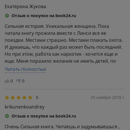
Екатерина Жукова
Отзыв о покупке на book24.ru
Сильная история. Уникальная женщина. Пока
читала книгу прожила вместе с Линси все ее
поездки. Местами страшно. Местами плакать охота.
И думаешь, что каждый раз может быть последний.
Но при этом, работа как наркотик - хочется еще и
еще. Меня поразило желание не иметь детей, по
причине потерять работу. Это ее правда. Это ее
Читать полностью
желание. И это ее решение. Это ее жизнь. И это
0
0
очень сильная и полная эмоций переживаний и
страха жизнь. И счастья, конечно же счастья от
результата работы. Все не зря. Мир увидит то, что ты
5
29 ноября 2018 г.
хочешь им показать. Всю правду жизни населения
krikunenkoandrey
во время войны. Во время страшных военных
Отзыв о покупке на book24.ru
событий. Теперь это моя любимая книга. И я
уверена, что прочту ее еще не один раз. Спасибо
Очень Сильная книга. Читаешь и задумываешься ,