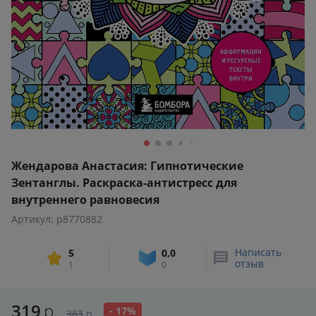
Жендарова Анастасия: Гипнотические
Зентанглы. Раскраска-антистресс для
внутреннего равновесия
Артикул: p8770882
Написать
5
0,0
отзыв
1
0
319
р.
- 17%
383
р.