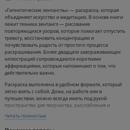
Формат:
163x210 мм
«Гипнотические зентанглы» — раскраска, которая
Вес:
0.15 кг
объединяет искусство и медитацию. В основе книги
лежит техника зентангл — рисование
повторяющихся узоров, которое помогает отпустить
тревогу, восстановить концентрацию и
почувствовать радость от простого процесса
раскрашивания. Более двадцати завораживающих
иллюстраций сопровождаются короткими
аффирмациями, которые напоминают о том, что
действительно важно.
Раскраска выполнена в удобном формате, который
легко взять с собой. Дома, на работе или в
путешествии, можно всегда иметь под рукой
пространство для творчества, расслабления и
вдохновения.
Читать полностью
ДЛЯ КОГО ЭТА КНИГА