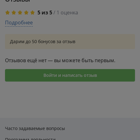
короткая аффирмация, наполняющая процесс
раскрашивания смыслом.
5 из 5
/ 1 оценка
5
Подробнее
1
4
0
3
0
Дарим до 50 бонусов за отзыв
2
0
1
0
Отзывов ещё нет — вы можете быть первым.
Войти и написать отзыв
Часто задаваемые вопросы
Программа лояльности