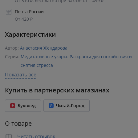
От 310 ₽, бесплатно при заказе от 1 499 ₽
Почта России
От 420 ₽
Характеристики
Автор:
Анастасия Жендарова
Серия:
Медитативные узоры. Раскраски для спокойствия и
снятия стресса
Раздел:
Живопись
Показать все
Издательство:
Эксмо
,
БОМБОРА
Купить в партнерских магазинах
ISBN:
978-5-04-228859-3
Возрастное ограничение:
12+
Буквоед
Читай-Город
Год издания:
2026
Количество страниц:
64
О товаре
Переплет:
Мягкий переплёт
Бумага:
офсет
Читать отрывок