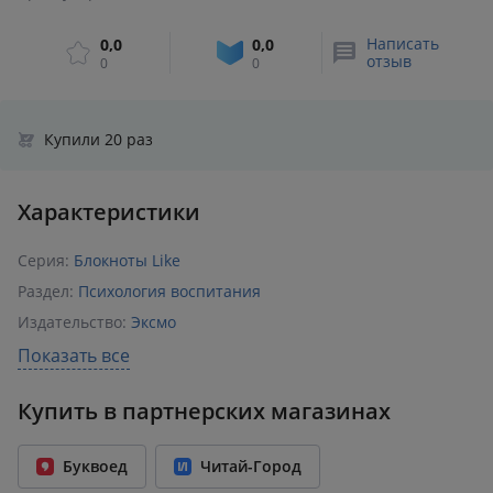
Написать
0,0
0,0
отзыв
0
0
Купили 20 раз
Характеристики
Серия:
Блокноты Like
Раздел:
Психология воспитания
Издательство:
Эксмо
ISBN:
978-5-04-090720-5
Показать все
Год издания:
2017
Купить в партнерских магазинах
Количество страниц:
64
Переплет:
Мягкий переплёт
Буквоед
Читай-Город
Формат:
140x212 мм