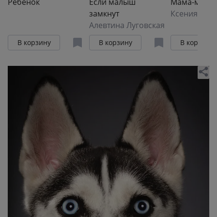
Ребёнок
Если малыш
Мама-мене
замкнут
Ксения Анд
Алевтина Луговская
В корзину
В корзину
В корзину