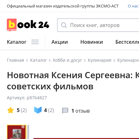
Официальный магазин издательской группы ЭКСМО-АСТ
О нас
Каталог
Акции
Новинки
Бестселл
Главная
Каталог
Хобби и досуг
Кулинария
Кулинарн
Новотная Ксения Сергеевна:
советских фильмов
Артикул: p8764827
5
(2)
4
(2)
1
отзыв