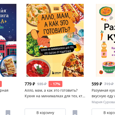
779 ₽
599 ₽
935 ₽
- 17%
719 ₽
рная
Алло, мам, а как это готовить?
Разумная кух
Кухня на минималках для тех, кто
вкусную еду 
съехал от родителей
Мария Сурова
В корзину
В кор