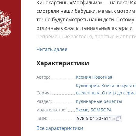
Кинокартины «Мосфильма» — на века! Их
смотрели наши бабушки, мамы, смотрим
точно будут смотреть наши дети. Потому 
отличные сюжеты, гениальные актеры и
непременные застолья, простые и аппети
этой книге мы предлагаем вам через еду 
Читать далее
участниками бессмертных картин. В ней 
увидите любимые кадры, вспомните сюже
Характеристики
легкостью сможете приготовить блюда, 
Автор:
Ксения Новотная
участвуют в каждом фильме. Например, 
Кулинария. Книги по культ
рыбу из «Иронии судьбы», борщ из «Мос
Серия:
вселенным. От игр до сери
слезам не верит», селедочку из «Джентл
Раздел:
Кулинарные рецепты
удачи», шашлык из «Кавказской пленницы
Издательство:
Эксмо
,
БОМБОРА
заморскую из «Иван Васильевич…» и друг
ISBN:
978-5-04-207614-5
Приятного аппетита и веселого просмотр
Все характеристики