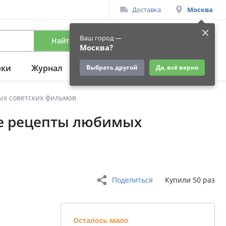
Доставка
Москва
Ваш город —
Найти
Вход
/
Регистрация
Москва?
рки
Журнал
Подарки
Ещё
Выбрать другой
Да, всё верно
ых советских фильмов
ые рецепты любимых
Поделиться
Купили 50 раз
Осталось мало