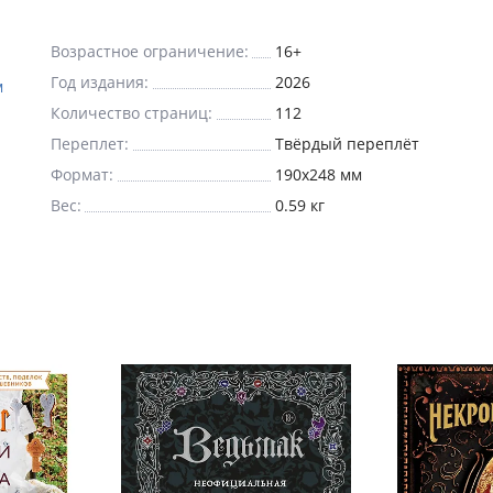
Возрастное ограничение:
16+
Год издания:
2026
м
Количество страниц:
112
Переплет:
Твёрдый переплёт
Формат:
190x248 мм
Вес:
0.59 кг