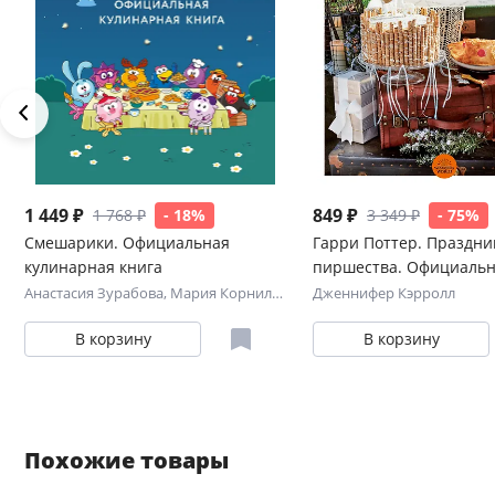
1 449 ₽
849 ₽
1 768 ₽
- 18%
3 349 ₽
- 75%
Смешарики. Официальная
Гарри Поттер. Праздни
кулинарная книга
пиршества. Официальн
по мотивам любимой
Анастасия Зурабова
,
Мария Корнилова
Дженнифер Кэрролл
киновселенной.
В корзину
В корзину
Похожие товары