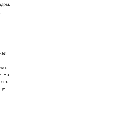
адры,
,
жей,
ие в
и. Но
 стол
еще