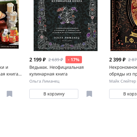
2 199 ₽
2 399 ₽
2 639 ₽
- 17%
2 87
ки и
Ведьмак. Неофициальная
Некрономном
ая книга
кулинарная книга
обряды из пр
Лавкрафта
Ольга Лиманец
Майк Слейтер
В корзину
В кор