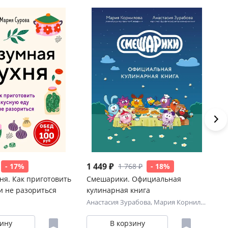
1 449 ₽
1 
- 17%
1 768 ₽
- 18%
ня. Как приготовить
Смешарики. Официальная
Ку
и не разориться
кулинарная книга
го
Анастасия Зурабова
,
Мария Корнилова
Ел
зину
В корзину