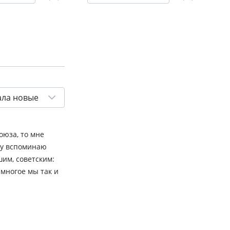
ала новые
оюза, то мне
азу вспоминаю
шим, советским:
 многое мы так и