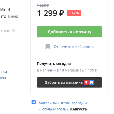
1 559 ₽
 мы и
1 299 ₽
- 17%
что в них
тные. В
Добавить в корзину
стать
вы
Отложить
в избранное
ты и с
которые
Получить сегодня
заливную
В наличии в 18 магазинах, 1 199 ₽
овым
ква
алов
ьменов
Забрать из магазина
», икру
ие.
а!
Магазины «Читай‑город» и
«Гоголь‑Моголь»
,
8 августа