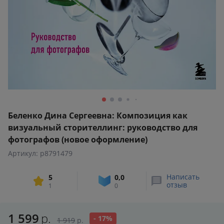
Беленко Дина Сергеевна: Композиция как
визуальный сторителлинг: руководство для
фотографов (новое оформление)
Артикул: p8791479
Написать
5
0,0
отзыв
1
0
1 599
р.
- 17%
1 919
р.