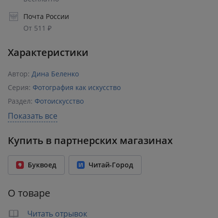
Почта России
От 511 ₽
Характеристики
Автор:
Дина Беленко
Серия:
Фотография как искусство
Раздел:
Фотоискусство
Издательство:
Эксмо
,
БОМБОРА
Показать все
ISBN:
978-5-04-234869-3
Купить в партнерских магазинах
Возрастное ограничение:
16+
Год издания:
2026
Буквоед
Читай-Город
Количество страниц:
224
Переплет:
Твёрдый переплёт
О товаре
Бумага:
офсет
Формат:
170x217 мм
Читать отрывок