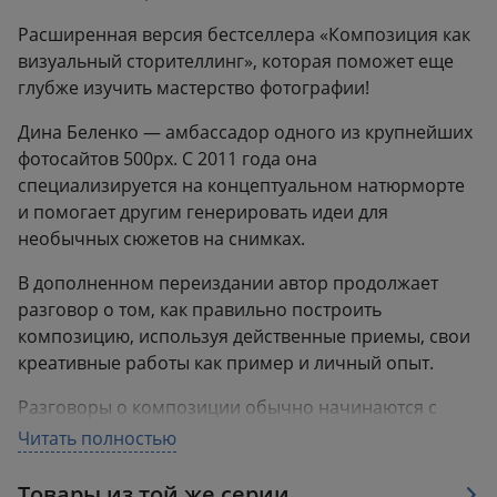
Вес:
0.53 кг
Расширенная версия бестселлера «Композиция как
визуальный сторителлинг», которая поможет еще
глубже изучить мастерство фотографии!
Дина Беленко — амбассадор одного из крупнейших
фотосайтов 500px. С 2011 года она
специализируется на концептуальном натюрморте
и помогает другим генерировать идеи для
необычных сюжетов на снимках.
В дополненном переиздании автор продолжает
разговор о том, как правильно построить
композицию, используя действенные приемы, свои
креативные работы как пример и личный опыт.
Разговоры о композиции обычно начинаются с
золотого сечения и продолжаются академизмами
Читать полностью
из категории «все об этом слышали, а как
пользоваться — неясно», но ведь намного полезней
Товары из той же серии