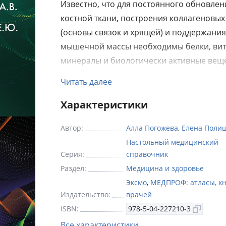
Известно, что для постоянного обновлен
костной ткани, построения коллагеновых
(основы связок и хрящей) и поддержания
мышечной массы необходимы белки, ви
минералы и биологически активные веще
Именно недостаток или дисбаланс этих в
Читать далее
оказывает существенное влияние на разв
течение большинства заболеваний опор
Характеристики
двигательного аппарата (ОДА), что доказ
Автор:
Алла Погожева
,
Елена Поли
прямую связь между рационом питания 
Настольный медицинский
состоянием костно-мышечной системы ч
Серия:
справочник
Книга представляет собой структуриров
Раздел:
Медицина и здоровье
практическое руководство, посвященное
Эксмо
,
МЕДПРОФ: атласы, кн
актуальным вопросам этиологии, диагнос
Издательство:
врачей
терапии и профилактики наиболее
ISBN:
978-5-04-227210-3
распространенных заболеваний ОДА.
Все характеристики