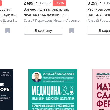
2 699 ₽
3 299 ₽
3 239 ₽
- 17%
3 95
рургия.
Военно-полевая хирургия.
Респираторн
методике
Диагностика, лечение и
нотам. С точ
б
медпомощь раненым с
физиологии 
и
,
Дэвид Эллиот
Сергей Переходов
,
Михаил Лысенко
Андрей Ярош
хирургической патологией
доказательн
В корзину
В кор