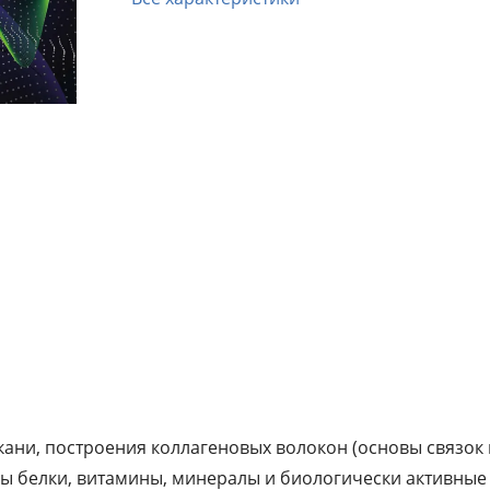
Руководство состоит из двух ключевых
тематических блоков. В первых главах де
рассматриваются остеопороз, остеоартри
подагра и ревматоидный артрит. Для ка
нозологии приведены современные
классификации, эпидемиологические дан
механизмы патогенеза и дана подробная
характеристика клинических проявлений
внимание уделяется принципам комплек
лечения, включая фармакотерапию, леч
физкультуру, физиолечение.
Центральное место в книге занимает раз
посвященный организации лечебного пи
условиях стационара. Авторы подробно
кани, построения коллагеновых волокон (основы связок 
описывают варианты стандартных диет,
 белки, витамины, минералы и биологически активные