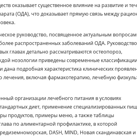
применение специализированных пище
ществ оказывает существенное влияние на развитие и те
продуктов и БАДов. Приводятся среднес
арата (ОДА), что доказывает прямую связь между раци
наборы продуктов, примеры меню, а так
овека.
таблицы взаимозаменяемости продуктов
ическое руководство, посвященное актуальным вопросам
Завершает издание глава по алиментарн
иболее распространенных заболеваний ОДА. Руководство
профилактике, в которой проанализиро
рвых главах детально рассматриваются остеопороз,
современные системы питания
каждой нозологии приведены современные классификации
(Средиземноморская, DASH, MIND, Новая
и дана подробная характеристика клинических проявле
скандинавская и диета Портфолио), изо
 лечения, включая фармакотерапию, лечебную физкульт
различные пирамиды питания и предста
новейшие рекомендации (на 2025—2030 г
енный организации лечебного питания в условиях
Книга предназначена для терапевтов,
стандартных диет, применение специализированных пи
ревматологов, диетологов, врачей обще
ры продуктов, примеры меню, а также таблицы
практики, ординаторов и студентов меди
глава по алиментарной профилактике, в которой
вузов.
едиземноморская, DASH, MIND, Новая скандинавская и 