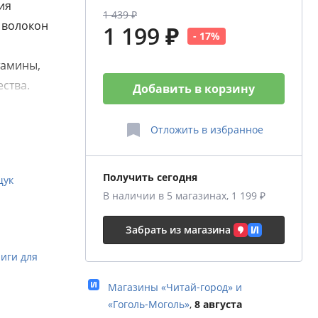
ия
1 439 ₽
 волокон
1 199 ₽
- 17%
тамины,
ства.
Добавить в корзину
еществ
итие и
Отложить
в избранное
но-
ывает
Получить сегодня
щук
и
В наличии в 5 магазинах, 1 199 ₽
еловека.
Забрать из магазина
анное
иги для
тики,
Магазины «Читай‑город» и
«Гоголь‑Моголь»
,
8 августа