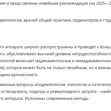
ия и представлены новейшие рекомендации (на 2025—
диетологов, врачей общей практики, ординаторов и сту
го аппарата широко распространены и приводят к бол
т.к. обусловливают высокий уровень нетрудоспособност
патологий включает медикаментозные и немедикаментоз
я), которое может быть не только лечебным, но и важн
щена данная книга.
еменные вопросы эпидемиологии, этиологии и патогенез
 остеоартрита, подагры и ревматоидного артрита – наиб
го аппарата. Изложены современные методы