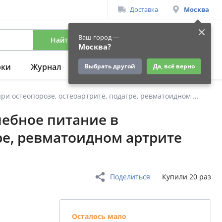
Доставка
Москва
Ваш город —
Найти
Вход
/
Регистрация
Москва?
рки
Журнал
Подарки
Ещё
Выбрать другой
Да, всё верно
Лечебное питание в комплексной терапии при остеопорозе, остеоартрите, подагре, ревматоидном артрите
ебное питание в
ре, ревматоидном артрите
Поделиться
Купили 20 раз
Осталось мало