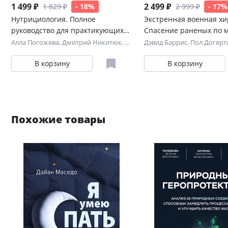
1 499 ₽
2 499 ₽
1 829 ₽
- 18%
2 999 ₽
- 17%
Нутрициология. Полное
Экстренная военная хи
руководство для практикующих
Спасение раненых по 
специалистов по питанию.
иностранных спецслуж
Алла Погожева
,
Дмитрий Никитюк
,
Виктор Тутельян
Дэвид Баррис
,
Пол Догерт
В корзину
В корзину
Похожие товары