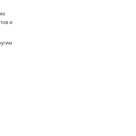
ях
тов и
ругим