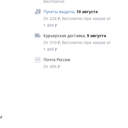
Бесплатно
Пункты выдачи
,
10 августа
тально
От 226 ₽, бесплатно при заказе от
т,
1 499 ₽
ждой
Курьерская доставка
,
9 августа
От 310 ₽, бесплатно при заказе от
ные,
1 499 ₽
Почта России
. Особое
От 495 ₽
сного
ебную
дел,
тания в
и