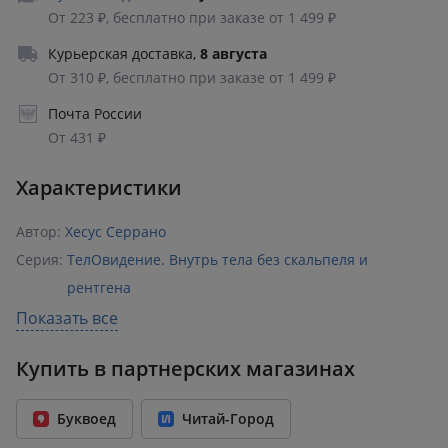
От 223 ₽, бесплатно при заказе от 1 499 ₽
Курьерская доставка
,
8 августа
От 310 ₽, бесплатно при заказе от 1 499 ₽
Почта России
От 431 ₽
Характеристики
Автор:
Хесус Серрано
Серия:
ТелОвидение. Внутрь тела без скальпеля и
рентгена
Раздел:
Популярная медицина
Показать все
Издательство:
Эксмо
,
БОМБОРА
Купить в партнерских магазинах
ISBN:
978-5-04-228623-0
Возрастное ограничение:
16+
Буквоед
Читай-Город
Год издания:
2026