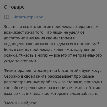
Количество страниц:
272
О товаре
Переплет:
Мягкий переплёт
Формат:
138x211 мм
Читать отрывок
Вес:
0.28 кг
Знаете ли вы, что многие проблемы со здоровьем
возникают из-за того, что люди не уделяют
достаточно внимания своим стопам и
недооценивают их важность для всего организма?
Боль в спине, проблемы с коленями, нарушение
осанки, тяжесть в ногах — все это от неправильного
ухода за стопами.
Физиотерапевт и эксперт по босоногой обуви Хесус
Серрано в своей книге рассказывает про самые
распространенные проблемы со стопами, приводит
способы их решения и развенчивает мифы об этих
важных частях тела, про которые нельзя забывать.
Здесь вы найдете: