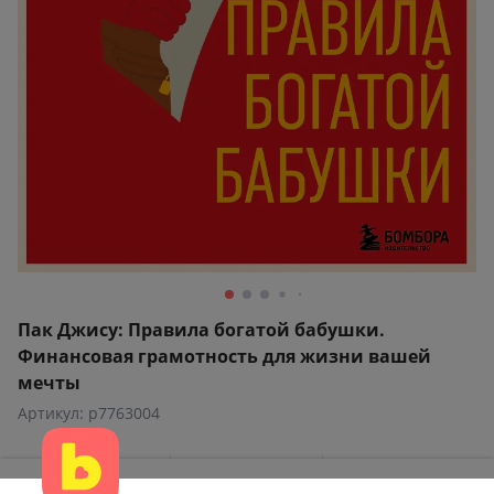
Пак Джису: Правила богатой бабушки.
Финансовая грамотность для жизни вашей
мечты
Артикул: p7763004
1
4,6
3,4
отзыв
Этот сайт использует файлы cookie и другие технологии,
5
92