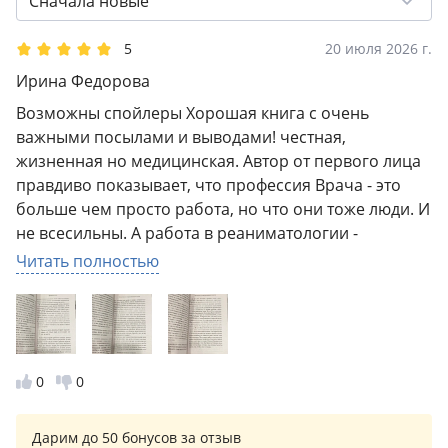
Сначала новые
его звуках и запахах. Изучите основные системы
2
0
органов человека, а также узнаете, как человек
1
2
5
20 июля 2026 г.
может жить без пульса и что происходит, когда
Ирина Федорова
умирает мозговой ствол. Автор делится с нами
победами и поражениями, с которыми
Возможны спойлеры Хорошая книга с очень
сталкиваются пациенты, члены их семей и
важными посылами и выводами! честная,
медицинские работники в ходе борьбы со
жизненная но медицинская. Автор от первого лица
смертельно опасными травмами, болезнями и их
правдиво показывает, что профессия Врача - это
осложнениями.
больше чем просто работа, но что они тоже люди. И
не всесильны. А работа в реаниматологии -
большой стресс. Задача обычного человека -
Читать полностью
следить за здоровьем и не попадать к врачам, а уж
тем более реаниматологам по глупой случайности.
Также из позитивного я вынесла, что Наука
движется вперёд. Пациент, который умер, допустим,
50 лет назад, сегодня вполне вероятно бы выжил
0
0
благодаря совершенствующимся технологиям,
улучшенному оборудованию и новым лекарствам.
Дарим до 50 бонусов за отзыв