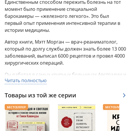
Единственным способом пережить болезнь на тот
момент было применение специальной
барокамеры — «железного легкого». Это был
первый опыт применения интенсивной терапии в
истории медицины.
Автор книги, Мэтт Морган — врач-реаниматолог,
который по долгу службы должен знать более 13 000
заболеваний, выписал 6000 рецептов и провел 4000
хирургических операций.
Он работал в самых крупных больницах Австралии и
Читать полностью
Великобритании, его докторская по философии
помогла создать искусственный интеллект для
Товары из той же серии
решения серьезных медицинских проблем.
Мэтт Морган знакомит нас с работой
БЕСТСЕЛЛЕР
БЕСТСЕЛЛЕР
реанимационного отделения, рассказывая о теле и
органах, а мы узнаем не только истории разных
пациентов, которых он лечил в течение многих лет,