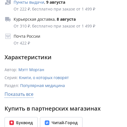
Пункты выдачи
,
9 августа
От 222 ₽, бесплатно при заказе от 1 499 ₽
Курьерская доставка
,
8 августа
От 310 ₽, бесплатно при заказе от 1 499 ₽
Почта России
От 422 ₽
Характеристики
Автор:
Мэтт Морган
Серия:
Книги, о которых говорят
Раздел:
Популярная медицина
Издательство:
Эксмо
,
БОМБОРА
Показать все
ISBN:
978-5-04-212222-4
Купить в партнерских магазинах
Возрастное ограничение:
18+
Год издания:
2025
Буквоед
Читай-Город
Количество страниц:
352