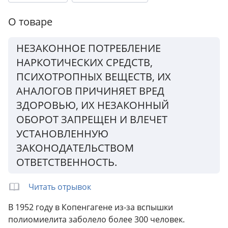
Переплет:
Мягкий переплёт
О товаре
Бумага:
газетная
Формат:
120x180 мм
НЕЗАКОННОЕ ПОТРЕБЛЕНИЕ
Вес:
0.19 кг
НАРКОТИЧЕСКИХ СРЕДСТВ,
ПСИХОТРОПНЫХ ВЕЩЕСТВ, ИХ
АНАЛОГОВ ПРИЧИНЯЕТ ВРЕД
ЗДОРОВЬЮ, ИХ НЕЗАКОННЫЙ
ОБОРОТ ЗАПРЕЩЕН И ВЛЕЧЕТ
УСТАНОВЛЕННУЮ
ЗАКОНОДАТЕЛЬСТВОМ
ОТВЕТСТВЕННОСТЬ.
Читать отрывок
В 1952 году в Копенгагене из-за вспышки
полиомиелита заболело более 300 человек.