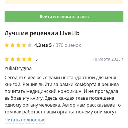
«С помощью этой книги я научу вас спасать жизни.
Помогу вам осознать самые большие опасности,
которые таятся в обществе, и позволю оказаться на
Войти и написать отзыв
самом краю жизни» Издание компактное,
карманное, мягкая обложка, шрифт комфортен
Лучшие рецензии LiveLib
Важные мысли выделены
4,3 из 5
/ 370 оценок
5
18 марта 2025 г
YuliaDrygina
Сегодня я делюсь с вами нестандартной для меня
книгой. Решив выйти за рамки комфорта я решила
почитать медицинский нонфикшн. И не прогадала
выбрав эту книгу. Здесь каждая глава посвящена
одному органу человека. Автор нам рассказывает о
том как работает наши органы, почему они могут
дать сбой и как это может привести нас в самый
Читать полностью
страшный и драматичный отдел больницы. Он