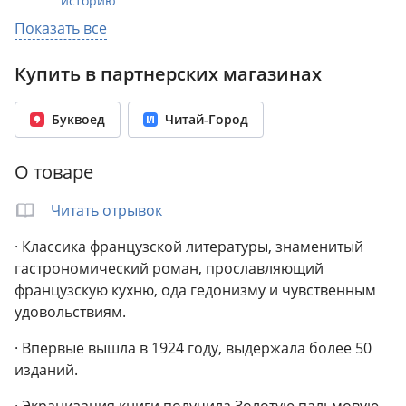
историю
Раздел:
Биографии. Мемуары
Показать все
Издательство:
Эксмо
,
БОМБОРА
Купить в партнерских магазинах
ISBN:
978-5-04-214326-7
Возрастное ограничение:
16+
Буквоед
Читай-Город
Год издания:
2025
Количество страниц:
288
О товаре
Переплет:
Твёрдый переплёт
Формат:
134x208 мм
Читать отрывок
Вес:
0.33 кг
· Классика французской литературы, знаменитый
гастрономический роман, прославляющий
французскую кухню, ода гедонизму и чувственным
удовольствиям.
· Впервые вышла в 1924 году, выдержала более 50
изданий.