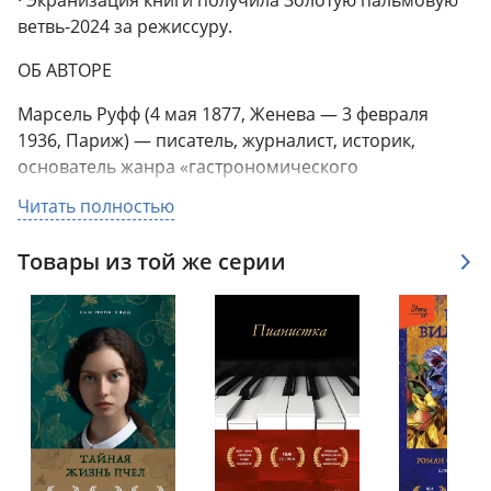
· Экранизация книги получила Золотую пальмовую
ветвь-2024 за режиссуру.
ОБ АВТОРЕ
Марсель Руфф (4 мая 1877, Женева — 3 февраля
1936, Париж) — писатель, журналист, историк,
основатель жанра «гастрономического
путеводителя».
Читать полностью
О КНИГЕ
Товары из той же серии
Доден Буффан — мировой судья на пенсии, живет в
небольшом уютном доме со своей гениальной
кухаркой Эжени Шатань. Все свое время он
проводит на кухне за приготовлением
восхитительных блюд или в столовой, в компании
избранных друзей, таких же гурманов, как сам
Доден. Он посвятил свою жизнь изысканной кухне
родной страны, еде и готовке, размышлениям и