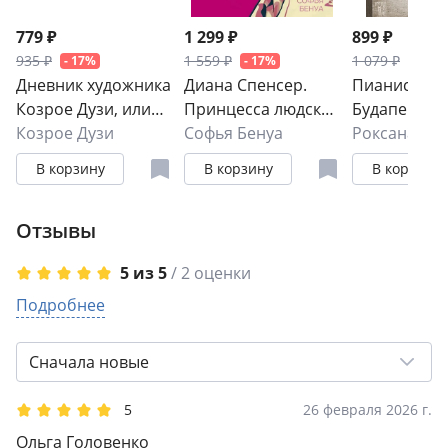
779 ₽
1 299 ₽
899 ₽
935 ₽
1 559 ₽
1 079 ₽
- 17%
- 17%
- 17%
Дневник художника
Диана Спенсер.
Пианист из
Козрое Дузи, или
Принцесса людских
Будапешта.
Приключения
Козрое Дузи
сердец
Софья Бенуа
Правдивая 
Роксана де 
венецианца в
музыканта,
В корзину
В корзину
В корзину
России: Дневник.
переживше
Холокост
Отзывы
5 из 5
/ 2 оценки
5
Подробнее
2
4
0
3
0
Сначала новые
2
0
1
0
5
26 февраля 2026 г.
Ольга Головенко