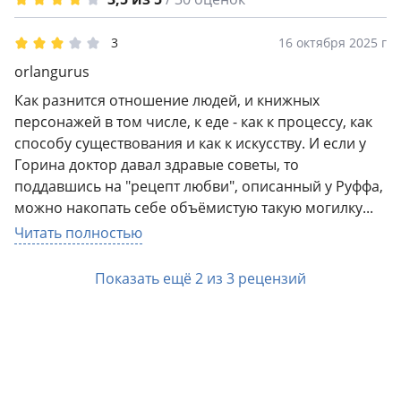
3
16 октября 2025 г
orlangurus
Как разнится отношение людей, и книжных
персонажей в том числе, к еде - как к процессу, как
способу существования и как к искусству. И если у
Горина доктор давал здравые советы, то
поддавшись на "рецепт любви", описанный у Руффа,
можно накопать себе объёмистую такую могилку...
Пишет он о великом гурмэ - именно так, просто
Читать полностью
гурмэ, никаких должностей, мест работы, званий
или, упаси боже, звёзд Мишлена - их в то время ещё
Показать ещё 2 из 3 рецензий
и не было, а то бы, пожалуй, парочка его кухарок
получили бы) Додене Буффане. Живи он сегодня - ах
какой бы получился ведущий кулинарного шоу, ах
как он разносил бы поваров неумех! В книге есть
история, как ему доктор прописал поезду в Баден-