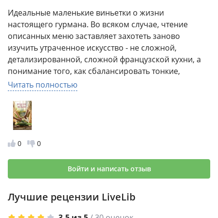
Идеальные маленькие виньетки о жизни
настоящего гурмана. Во всяком случае, чтение
описанных меню заставляет захотеть заново
изучить утраченное искусство - не сложной,
детализированной, сложной французской кухни, а
понимание того, как сбалансировать тонкие,
нюансированные, сложные вкусы друг с другом,
Читать полностью
чтобы составить меню, которые одновременно
возбуждают, успокаивают и радуют. В целом,
очаровательное, ужасно многословное чтение.
0
0
Войти и написать отзыв
Лучшие рецензии LiveLib
3,5 из 5
/ 30 оценок