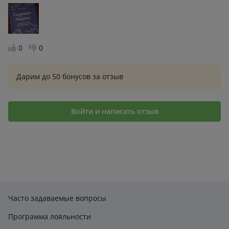
рецептов хорошее, подробно и просто описаны
этапы, с приобретением продуктов у нас не было
никаких сложностей, они довольна-таки
повседневные. Качество книги отличное, красивые
0
0
фотографии, яркое привлекательное оформление,
шрифт среднего размера, очень приятное
Дарим до 50 бонусов за отзыв
впечатление от книги
Войти и написать отзыв
Часто задаваемые вопросы
Программа лояльности