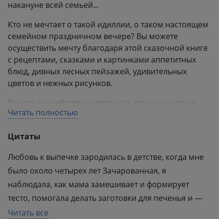
накануне всей семьей...
Кто не мечтает о такой идиллии, о таком настоящем
семейном праздничном вечере? Вы можете
осуществить мечту благодаря этой сказочной книге
с рецептами, сказками и картинками аппетитных
блюд, дивных лесных пейзажей, удивительных
цветов и нежных рисунков.
В книге вы найдете рецепты как для начинающих
Читать полностью
пекарей, так и для опытных кулинаров. Отличие
будет не только во вкусе, но и в перечне
Цитаты
требований, что легко понять по длине рецепта.
Чтобы ваш настрой не омрачила какая-нибудь
Любовь к выпечке зародилась в детстве, когда мне
мелочь, автор предварил рецепты несколькими
было около четырех лет Зачарованная, я
полезными советами. Поэтому эта книга, как и
наблюдала, как мама замешивает и формирует
полагается сказке, не только красива, но и
практична.
тесто, помогала делать заготовки для печенья и —
моя любимая часть! — облизывала пальцы, по
Читать все