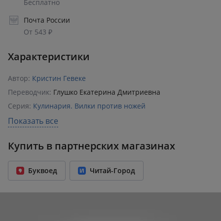
Бесплатно
Почта России
От 543 ₽
Характеристики
Автор:
Кристин Гевеке
Переводчик:
Глушко Екатерина Дмитриевна
Серия:
Кулинария. Вилки против ножей
Раздел:
Выпечка и десерты
Показать все
Издательство:
Эксмо
Купить в партнерских магазинах
ISBN:
978-5-04-122616-9
Возрастное ограничение:
16+
Буквоед
Читай-Город
Год издания:
2021
Количество страниц:
208
Переплет:
Твёрдый переплёт
Формат:
207x264 мм