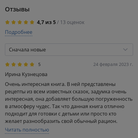
маглов и
Поделиться
Отзывы
волшебников
4,7 из 5
/ 13 оценок
5
Подробнее
10
4
2
3
1
Сначала новые
2
0
1
0
5
24 февраля 2023 г.
Ирина Кузнецова
Очень интересная книга. В ней представлены
рецепты из всем известных сказок, задумка очень
интересная, она добавляет большую погруженность
в атмосферу чудес. Так что данная книга отлично
подходит для готовки с детьми или просто кто
желает разнообразить свой обычный рацион.
Рецепты есть простые и есть немного сложные, но
Читать полностью
каждый рецепт с изюминкой. И описание самих