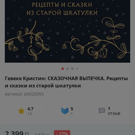
Гевеке Кристин: СКАЗОЧНАЯ ВЫПЕЧКА. Рецепты
и сказки из старой шкатулки
Артикул: p6025055
1
4,7
5
отзыв
13
1
2 399
р.
- 17%
2 879
р.