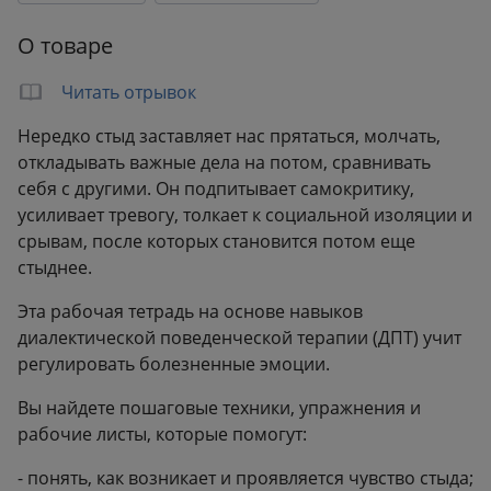
Количество страниц:
224
О товаре
Переплет:
Мягкий переплёт
Бумага:
офсет
Читать отрывок
Формат:
165x235 мм
Нередко стыд заставляет нас прятаться, молчать,
Вес:
0.36 кг
откладывать важные дела на потом, сравнивать
себя с другими. Он подпитывает самокритику,
усиливает тревогу, толкает к социальной изоляции и
срывам, после которых становится потом еще
стыднее.
Эта рабочая тетрадь на основе навыков
диалектической поведенческой терапии (ДПТ) учит
регулировать болезненные эмоции.
Вы найдете пошаговые техники, упражнения и
рабочие листы, которые помогут:
- понять, как возникает и проявляется чувство стыда;