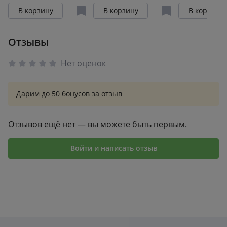
инструментов для
травмой.
В корзину
В корзину
В корзину
борьбы с тревогой
Клинический
и депрессией
подход в терапии
Отзывы
негативного
детского опыта и
Нет оценок
травмы развития
Дарим до 50 бонусов за отзыв
Отзывов ещё нет — вы можете быть первым.
Войти и написать отзыв