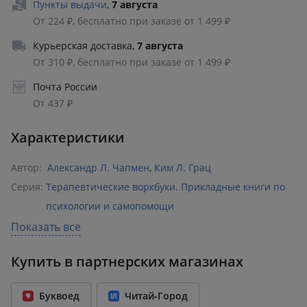
Пункты выдачи
,
7 августа
От 224 ₽, бесплатно при заказе от 1 499 ₽
Курьерская доставка
,
7 августа
От 310 ₽, бесплатно при заказе от 1 499 ₽
Почта России
От 437 ₽
Характеристики
Автор:
Александр Л. Чапмен
,
Ким Л. Грац
Серия:
Терапевтические воркбуки. Прикладные книги по
психологии и самопомощи
Раздел:
Психотерапия
Показать все
Издательство:
Эксмо
,
БОМБОРА
Купить в партнерских магазинах
ISBN:
978-5-04-211981-1
Возрастное ограничение:
16+
Буквоед
Читай-Город
Год издания:
2026