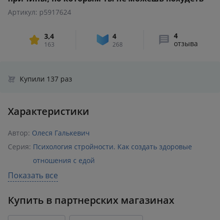
Артикул: p5917624
4
3,4
4
отзыва
163
268
Купили 137 раз
Характеристики
Автор:
Олеся Галькевич
Серия:
Психология стройности. Как создать здоровые
отношения с едой
Раздел:
Саморазвитие и личностный рост
Показать все
Издательство:
Эксмо
,
БОМБОРА
Купить в партнерских магазинах
ISBN:
978-5-04-114194-3
Возрастное ограничение:
16+