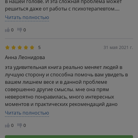
в нашей голове. И эта сложная проблема может
решиться даже от работы с психотерапевтом....
Либо ещё проще, прочитав эту книгу.
Читать полностью
0
0
5
31 мая 2021 г.
Анна Леонидова
эта удивительная книга реально меняет людей в
лучшую сторону и способна помочь вам увидеть в
вашем лишнем весе и в данной проблеме
совершенно другие смыслы. мне она прям
невероятно понравилась, много интересных
моментов и практических рекомендаций дано
автором.
Читать полностью
0
0