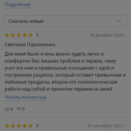
5
Подробнее
76
4
16
3
11
Сначала новые
2
11
1
49
5
18 декабря 2024 г.
Светлана Пархоменко
Для меня было очень важно худеть легко и
комфортно без лишних проблем и первое, чему
учит эта книга-правильные отношения с едой и
построение рациона, который оставит привычные и
любимые продукты, второе-это психологическая
работа над собой и принятие перемен в своей
жизни и третье-уметь радоваться любым
Читать полностью
результатам. Книга просто потрясающая, очень
0
0
рекомендую всем, кто хочет придти к идеальному
телу!
5
30 сентября 2021 г.