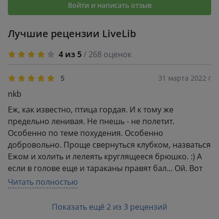
Войти и написать отзыв
Лучшие рецензии LiveLib
4 из 5
/ 268 оценок
5
31 марта 2022 г
nkb
Еж, как известно, птица гордая. И к тому же
предельно ленивая. Не пнешь - не полетит.
Особенно по теме похудения. Особенно
добровольно. Проще свернуться клубком, назваться
Ежом и холить и лелеять круглящееся брюшко. :) А
если в голове еще и тараканы правят бал... Ой. Вот
тогда точно вам нужна эта книжка. Как и мне. Как и
Читать полностью
всем, кто сворачивается, тараканится и худеет-
набирает тот же вес с прибытком раз за разом.Это
Показать ещё 2 из 3 рецензий
книга-учебник, книга-рабочая тетрадь. Беспощадно