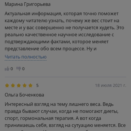
Марина Григорьева
Актуальная информация, которая точно поможет
каждому читателю узнать, почему же вес стоит на
месте и у вас совершенно не получается худеть. Это
реально качественное научное исследование с
подтверждающими фактами, которое меняет
представление обо всем процессе. Ну и
немаловажный факт, как по мне, это то, что здесь вы
Читать полностью
узнаете, как же важно все-таки вовремя менять свое
0
0
мышление.
5
18 июля 2021 г.
Ольга Боченкова
Интересный взгляд на тему лишнего веса. Ведь
правда бывают случаи, когда не помогают диеты,
спорт, гормональная терапия. А вот когда
принимаешь себя, взгляд на сутуацию меняется. Все