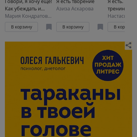
Говори, я хочу еще!
Я есть творение
Я есть. Книг
Как убеждать и
Азиза Аскарова
тренинг.
достигать своих
Мария Кондратович
Самопознан
Настасия Я
целей
развитие,
В корзину
В корзину
В корзину
реализация