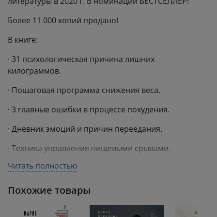
литературы в 2020 г. В номинации БЕСТСЕЛЛЕР!
Более 11 000 копий продано!
В книге:
· 31 психологическая причина лишних
килограммов.
· Пошаговая программа снижения веса.
· 3 главные ошибки в процессе похудения.
· Дневник эмоций и причин переедания.
· Техника управления пищевыми срывами.
Читать полностью
Она поможет:
· Увидеть причины, которые мешали сбросить вес
Похожие товары
до этого момента.