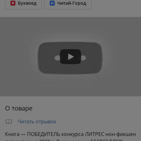
Буквоед
Читай-Город
Год издания:
2023
Количество страниц:
240
Переплет:
Твёрдый переплёт
Бумага:
офсет
Формат:
134x209 мм
Вес:
0.29 кг
О товаре
Читать отрывок
Книга — ПОБЕДИТЕЛЬ конкурса ЛИТРЕС нон-фикшен