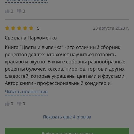
порадовать себя и домашних вкусной выпечкой.
0
0
5
23 августа 2023 г.
Светлана Пархоменко
Книга “Цветы и выпечка” - это отличный сборник
рецептов для тех, кто хочет научиться готовить
красиво и вкусно. В книге собраны разнообразные
рецепты булочек, кексов, пирогов, тортов и других
сладостей, которые украшены цветами и фруктами.
Автор книги - профессиональный кондитер и
дизайнер, поэтому каждая страница наполнена не
Читать полностью
только вкусными рецептами, но и красивыми
0
0
фотографиями. Книга поможет вам научиться
создавать настоящие шедевры из простых
Показать ещё 4 отзыва
ингредиентов и украсить свой дом или стол. Я
рекомендую эту книгу всем, кто любит готовить и
хочет научиться создавать красивые и вкусные
Войти и написать отзыв