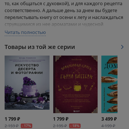
то, как общаться с духовкой), и для каждого рецепта
соответственно. А дальше день за днем вы будете
перелистывать книгу от осени к лету и наслаждаться
струящимися из нее ароматами и чудесной
выпечкой, созданной уже вашими руками.
Читать полностью
Товары из той же серии
1 799 ₽
1 799 ₽
3 499 ₽
2 159 ₽
2 195 ₽
4 199 ₽
- 17%
- 18%
- 17%