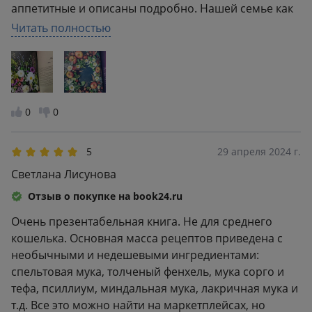
аппетитные и описаны подробно. Нашей семье как
любителей экспериментов на кухне многое
Читать полностью
захотелось попробовать приготовить. Издание
качественное , такую книгу приятно держать в руках.
0
0
5
29 апреля 2024 г.
Светлана Лисунова
Отзыв о покупке на book24.ru
Очень презентабельная книга. Не для среднего
кошелька. Основная масса рецептов приведена с
необычными и недешевыми ингредиентами:
спельтовая мука, толченый фенхель, мука сорго и
тефа, псиллиум, миндальная мука, лакричная мука и
т.д. Все это можно найти на маркетплейсах, но