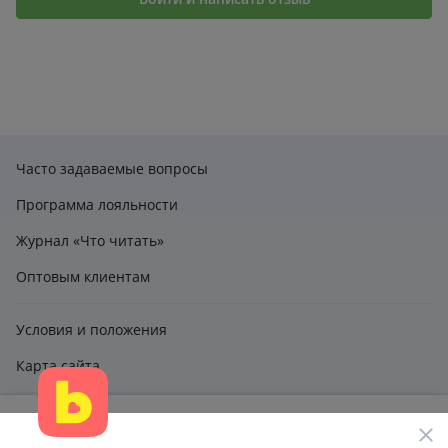
блюда.
Часто задаваемые вопросы
Программа лояльности
Журнал «Что читать»
Оптовым клиентам
Условия и положения
Карта сайта
Этот сайт использует файлы cookie и другие технологии,
claimbook24@bookcentre.ru
чтобы помочь вам в навигации, а также предоставить