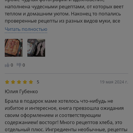
наполнена чудесными рецептами, от которых веет
теплом и домашним уютом. Наконец то попались
проверенные рецепты из разных видов муки, все
что уже попробовало удалось. Самое первое это
Читать полностью
делала чизкейк с кешью и уже после успеха
пробовала галету, домашние уплетали за обе щеки.
Довольна книгой
0
0
5
19 мая 2024 г.
Юлия Губенко
Брала в подарок маме хотелось что-нибудь не
избитое и интересное, книга превзошла ожидания
своим оформлением и соответствующим
содержанием! восторг! Много рецептов хлеба, это
отдельный плюс. Ингредиенты необычные, рецепты