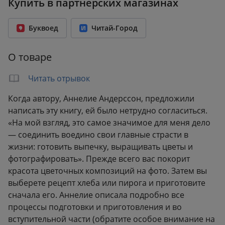
Купить в партнерских магазинах
ISBN:
978-5-04-121544-6
Возрастное ограничение:
16+
Буквоед
Читай-Город
Год издания:
2021
Количество страниц:
200
О товаре
Переплет:
Твёрдый переплёт
Формат:
220x289 мм
Читать отрывок
Вес:
1.06 кг
Когда автору, Аннелие Андерссон, предложили
написать эту книгу, ей было нетрудно согласиться.
«На мой взгляд, это самое значимое для меня дело
— соединить воедино свои главные страсти в
жизни: готовить выпечку, выращивать цветы и
фотографировать». Прежде всего вас покорит
красота цветочных композиций на фото. Затем вы
выберете рецепт хлеба или пирога и приготовите
сначала его. Аннелие описала подробно все
процессы подготовки и приготовления и во
вступительной части (обратите особое внимание на