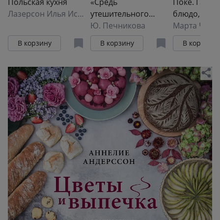
Польская кухня
«Средь
Поке. Гавай
Лазерсон Илья Исаакович
утешительного
блюдо, кот
звона тарелок,
Ю. Печникова
завоевало м
Марта Ченг
ложек и ножей...».
ярких рецеп
В корзину
В корзину
В корзину
Рецепты блюд
и закусок
конца XVIII —
начала XIX века