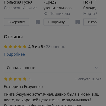
Польская кухня
«Средь
Поке. Гавай
Лазерсон Илья Исаакович
утешительного
блюдо, кот
звона тарелок,
Ю. Печникова
завоевало м
Марта Ченг
ложек и ножей...».
ярких рецеп
В корзину
В корзину
В корзину
Рецепты блюд
и закусок
конца XVIII —
Отзывы
начала XIX века
4,9 из 5
/ 28 оценок
5
Подробнее
25
4
2
3
1
Сначала новые
2
0
1
0
5
5 августа 2024 г.
Екатерина Есауленко
Книга безумно эстетичная, давно была в моем виш
листе, по хорошей цене взяла не задумываясь!
Кроме чудных фотографий и вдохновения,