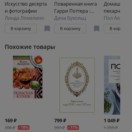
Искусство десерта
Поваренная книга
Домашняя
и фотографии
Гарри Поттера :
пекарня. П
Линда Ломелино
более 150
Дина Бухольц
руководство
Пол Аллам
,
Д
волшебных
выпечке от
В корзину
В корзину
В корзину
рецептов для
профессион
маглов и
Похожие товары
волшебников
169 ₽
799 ₽
1 049 ₽
206 ₽
959 ₽
1 259 ₽
- 18%
- 17%
- 17%