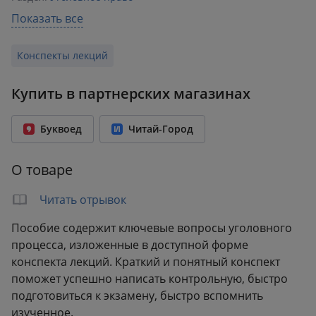
Издательство:
Эксмо
Показать все
ISBN:
978-5-04-122495-0
Конспекты лекций
Возрастное ограничение:
6+
Год издания:
2021
Купить в партнерских магазинах
Количество страниц:
320
Переплет:
Мягкий переплёт
Буквоед
Читай-Город
Формат:
118x180 мм
Вес:
0.19 кг
О товаре
Читать отрывок
Пособие содержит ключевые вопросы уголовного
процесса, изложенные в доступной форме
конспекта лекций. Краткий и понятный конспект
поможет успешно написать контрольную, быстро
подготовиться к экзамену, быстро вспомнить
изученное.