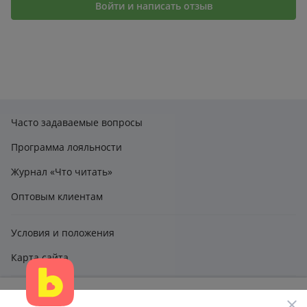
1
0
Войти и написать отзыв
Для студентов, слушателей, курсантов высших и
средних учебных за-ведений.
Часто задаваемые вопросы
Программа лояльности
Журнал «Что читать»
Оптовым клиентам
Условия и положения
Карта сайта
Этот сайт использует файлы cookie и другие технологии,
claimbook24@bookcentre.ru