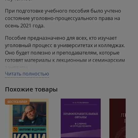
При подготовке учебного пособия было учтено
состояние уголовно-процессуального права на
осень 2021 года.
Пособие предназначено для всех, кто изучает
уголовный процесс в университетах и колледжах.
Оно будет полезно и преподавателям, которые
готовят материалы к лекционным и семинарским
занятиям.
Читать полностью
Сведения об авторах:
Похожие товары
Смирнов Александр Витальевич — доктор
юридических наук, профессор кафедры уголовно-
БЕСТСЕЛЛЕР
процессуального права Северо-Западного филиала
Российской академии правосудия, Заслуженный
юрист Российской Федерации;
Калиновский Константин Борисович — кандидат