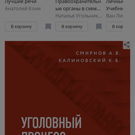
Лучшие речи
Правоохранительн
Личные пра
Анатолий Кони
ые органы в схемах
Учебник
и определениях. 2-
Наталья Угольникова
Ван Лимин
е издание
В корзину
В корзину
В корзину