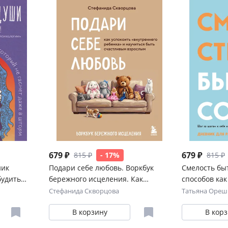
679 ₽
679 ₽
815 ₽
- 17%
815 ₽
ник
Подари себе любовь. Воркбук
Смелость быт
будить
бережного исцеления. Как
способов ка
рый не
успокоить внутреннего ребенка и
самооценку и
Стефанида Скворцова
Татьяна Ореш
научиться быть счастливым
Дневник для
В корзину
В кор
взрослым