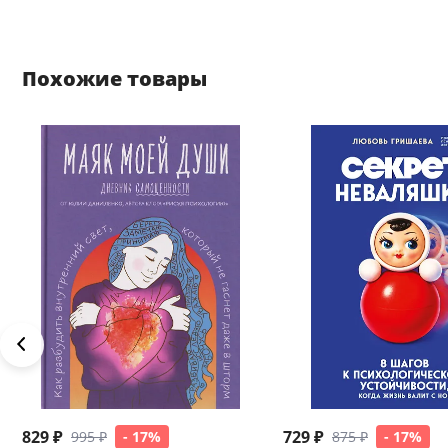
Похожие товары
829 ₽
729 ₽
995 ₽
- 17%
875 ₽
- 17%