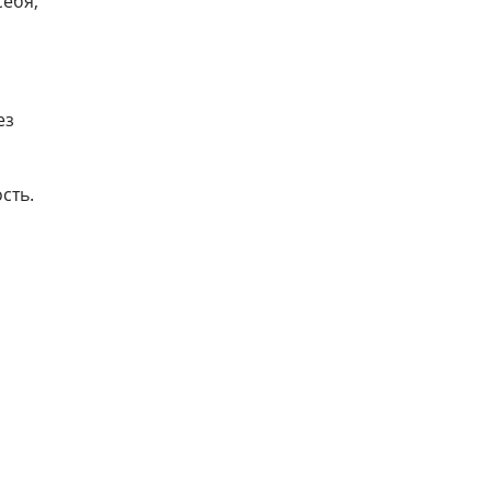
себя,
о внешних
ез
овору с
сть.
ала
в, только