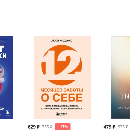
629 ₽
479 ₽
755 ₽
- 17%
575 ₽