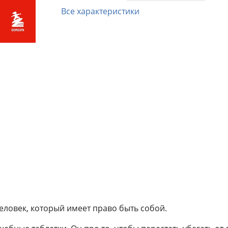
свою уникальность.
Все характеристики
✔ Тесты и чек-листы, которые помогут на
баланс между «хочу» и «надо».
✔ Техники самоподдержки — включая раб
внутренним диалогом, которые помогут
построить здоровые отношения с собой и
окружающими.
✔ Место для творчества — рисунки, замет
манифесты — ведь твои мысли и чувства
Для кого этот воркбук?
- Для той, которая устала сравнивать себя
другими и чувствовать себя «недостаточ
хорошей».
еловек, который имеет право быть собой.
- Для той, кто хочет перестать зависеть о