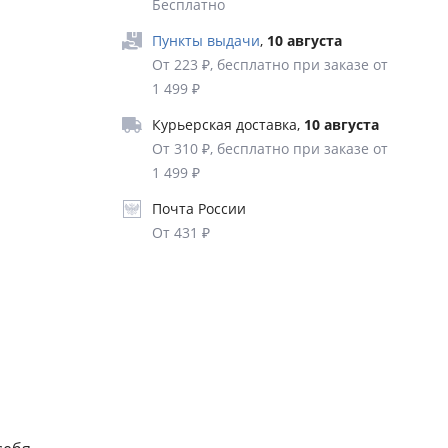
Бесплатно
йти
Пункты выдачи
,
10 августа
От 223 ₽, бесплатно при заказе от
1 499 ₽
оту с
Курьерская доставка
,
10 августа
От 310 ₽, бесплатно при заказе от
 с
1 499 ₽
Почта России
ки,
От 431 ₽
 важны.
 с
но
т чужого