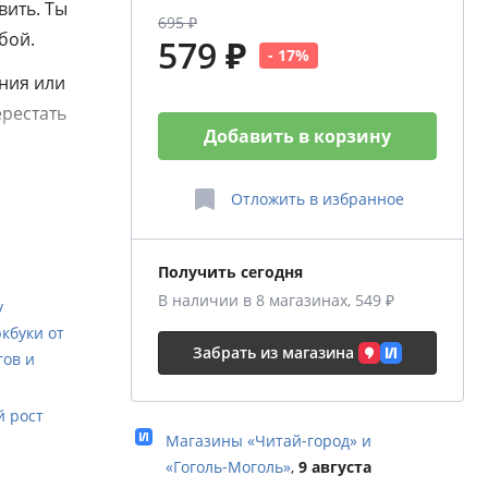
вить. Ты
695 ₽
бой.
579 ₽
- 17%
ния или
ерестать
Добавить в корзину
 СО МНОЙ
Отложить
в избранное
Получить сегодня
В наличии в 8 магазинах, 549 ₽
у
 и
кбуки от
й
Забрать из магазина
гов и
й рост
идеть,
Магазины «Читай‑город» и
инять
«Гоголь‑Моголь»
,
9 августа