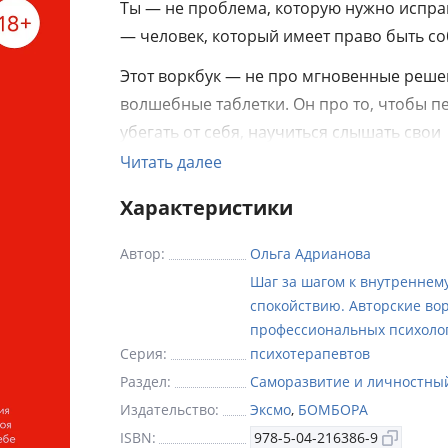
Ты — не проблема, которую нужно испра
— человек, который имеет право быть со
Этот воркбук — не про мгновенные реше
волшебные таблетки. Он про то, чтобы п
убегать от себя, научиться слышать свои
истинные желания и наконец поверить:
Читать далее
ВСЁ НОРМАЛЬНО.
Характеристики
Что внутри и почему это работает?
Автор:
Ольга Адрианова
✔ Практические упражнения — чтобы
Шаг за шагом к внутреннем
разобраться в своих страхах, убеждениях
спокойствию. Авторские вор
эмоциях и научиться жить без постоянно
профессиональных психоло
самокритики.
Серия:
психотерапевтов
Раздел:
Саморазвитие и личностны
✔ Реальные истории, которые помогут ув
Издательство:
Эксмо
,
БОМБОРА
что «нормальность» у каждого своя, и пр
ISBN:
978-5-04-216386-9