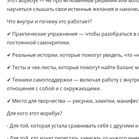
Этот воркбук — не про мгновенные решения или волше
научиться слышать свои истинные желания и након
Что внутри и почему это работает?
✔ Практические упражнения — чтобы разобраться в с
постоянной самокритики.
✔ Реальные истории, которые помогут увидеть, что «
✔ Тесты и чек-листы, которые помогут найти баланс м
✔ Техники самоподдержки — включая работу с внутр
отношения с собой и с окружающими.
✔ Место для творчества — рисунки, заметки, манифес
Для кого этот воркбук?
- Для той, которая устала сравнивать себя с другими
- Для той, кто хочет перестать зависеть от чужого мне