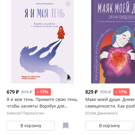
679 ₽
829 ₽
815 ₽
- 17%
995 ₽
- 17%
Я и моя тень. Примите свою тень,
Маяк моей души. Днев
чтобы засиять! Воркбук для
самоценности. Как раз
работы с темными уголками души
внутренний свет, кото
Алексей Пережогин
Юлия Даниленко
гаснет даже в шторм
В корзину
В корзину