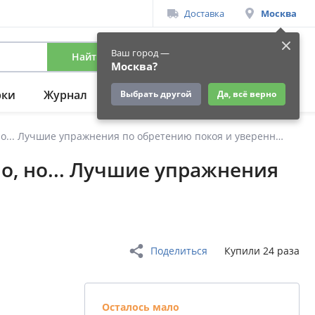
Доставка
Москва
Ваш город —
Найти
Вход
/
Регистрация
Москва?
рки
Журнал
Подарки
Ещё
Выбрать другой
Да, всё верно
Воркбук. Со мной все нормально, но... Лучшие упражнения по обретению покоя и уверенности в себе.
о, но... Лучшие упражнения
Поделиться
Купили 24 раза
Осталось мало