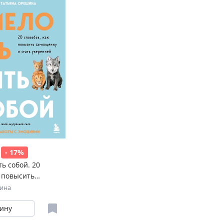
- 17%
ь собой. 20
к повысить
 стать уверенней.
ина
 работы с эмоциями
зину