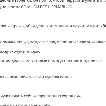
бные таблетки. Он про то, чтобы перестать убегать от 
мнения и начать доверять себе.
ец поверить: СО МНОЙ ВСЁ НОРМАЛЬНО.
- Для той, кто ищет опору внутри, а не в
достижениях.
воих страхах, убеждениях и эмоциях и научиться жить б
- Для той, которая готова к честному разг
собой — без масок и прикрас.
нормальность» у каждого своя, и принять свою уникально
Автор воркбука — Ольга Адрианова,
ежду «хочу» и «надо».
экзистенциальный психолог — разработ
систему и собрала самые эффективные
енним диалогом, которые помогут построить здоровые
инструменты из своей практики.
Здесь нет пустых мотивационных лозунго
ты — ведь твои мысли и чувства важны.
глубокие, но простые вопросы.
Разреши себе быть!
 и чувствовать себя «недостаточно хорошей».
ния и начать доверять себе.