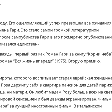
.
 году. Его ошеломляющий успех превзошел все ожидания
ена Гари. Это стало самой громкой литературной
 после самоубийства Гари в его посмертно опубликован
оказался единствен-
ажды: первый раз как Ромен Гари за книгу “Корни неба
” роман “Вся жизнь впереди” (1975). Вторую премию,
ироты, которого воспитывает старая еврейская женщина
Роза держит у себя в квартире пансион для детей пари
ца, ни матери. Он любит мадам Розу больше всех на свет
л мировой сенсацией и был дважды экранизирован. Фильм
кара” за лучший иностранный фильм. В итальянской