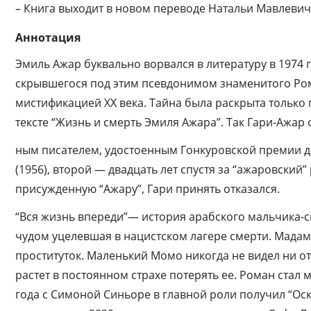
– Книга выходит в новом переводе Натальи Мавлевич
Аннотация
Эмиль Ажар буквально ворвался в литературу в 1974
скрывшегося под этим псевдонимом знаменитого Ром
мистификацией ХХ века. Тайна была раскрыта только
тексте “Жизнь и смерть Эмиля Ажара”. Так Гари-Ажар 
ным писателем, удостоенным Гонкуровской премии дв
(1956), второй — двадцать лет спустя за “ажаровский
присужденную “Ажару”, Гари принять отказался.
“Вся жизнь впереди”— история арабского мальчика-с
чудом уцелевшая в нацистском лагере смерти. Мадам 
проституток. Маленький Момо никогда не видел ни от
растет в постоянном страхе потерять ее. Роман ста
года с Симоной Синьоре в главной роли получил “Ос