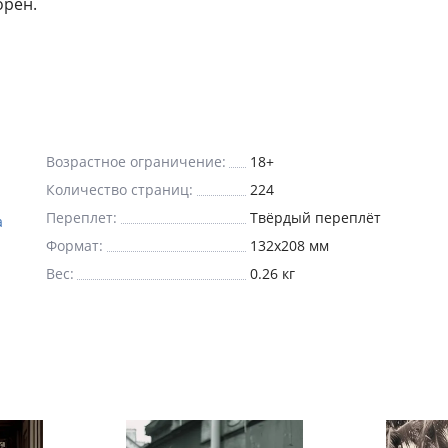
орен.
Возрастное ограничение:
18+
Количество страниц:
224
Переплет:
Твёрдый переплёт
а
Формат:
132x208 мм
Вес:
0.26 кг