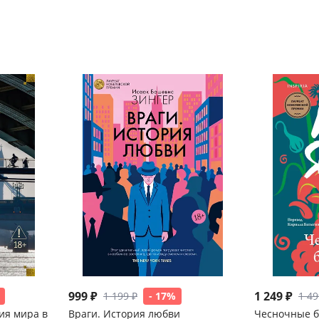
999 ₽
1 249 ₽
1 199 ₽
- 17%
1 49
ия мира в
Враги. История любви
Чесночные 