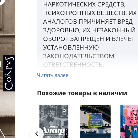
НАРКОТИЧЕСКИХ СРЕДСТВ,
ПСИХОТРОПНЫХ ВЕЩЕСТВ, ИХ
АНАЛОГОВ ПРИЧИНЯЕТ ВРЕД
ЗДОРОВЬЮ, ИХ НЕЗАКОННЫЙ
ОБОРОТ ЗАПРЕЩЕН И ВЛЕЧЕТ
УСТАНОВЛЕННУЮ
ЗАКОНОДАТЕЛЬСТВОМ
ОТВЕТСТВЕННОСТЬ.
Читать далее
– Роман «Вся жизнь впереди» – самая гр
литературная мистификация XX века.
Похожие товары в наличии
– Прославленный Ромен Гари под псевд
Эмиль Ажар совершил невозможное – ст
единственным в истории двукратным
обладателем Гонкуровской премии.