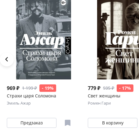
969 ₽
779 ₽
1 199 ₽
- 19%
935 ₽
- 17%
Страхи царя Соломона
Свет женщины
Эмиль Ажар
Ромен Гари
Предзаказ
В корзину