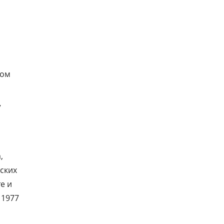
ном
”
,
жских
е и
 1977