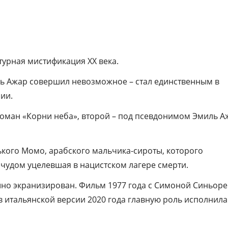
– Книга выходит в новом переводе Натал
Мавлевич.
турная мистификация XX века.
ь Ажар совершил невозможное – стал единственным в
ии.
 роман «Корни неба», второй – под псевдонимом Эмиль А
ького Момо, арабского мальчика-сироты, которого
 чудом уцелевшая в нацистском лагере смерти.
шно экранизирован. Фильм 1977 года с Симоной Синьоре
в итальянской версии 2020 года главную роль исполнила