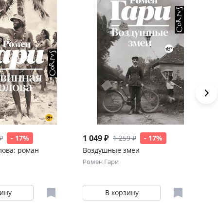
1 049 ₽
1 
₽
- 17%
1 259 ₽
- 17%
лова: роман
Воздушные змеи
Ко
Ромен Гари
Ро
зину
В корзину