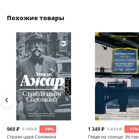
Похожие товары
969 ₽
1 349 ₽
1 199 ₽
- 19%
1 619 ₽
- 17%
Страхи царя Соломона
Глядя на солнце. Истор