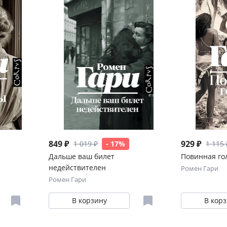
849 ₽
929 ₽
1 019 ₽
- 17%
1 115 
Дальше ваш билет
Повинная го
недействителен
Ромен Гари
Ромен Гари
В корзину
В кор