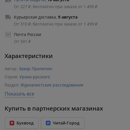
От 227 ₽, бесплатно при заказе от 1 499 ₽
Курьерская доставка
,
9 августа
От 310 ₽, бесплатно при заказе от 1 499 ₽
Почта России
От 501 ₽
Характеристики
Автор:
Захар Прилепин
Серия:
Уроки русского
Раздел:
Журналистские расследования
Издательство:
АСТ
,
Neoclassic
Показать все
ISBN:
978-5-17-164541-0
Купить в партнерских магазинах
Возрастное ограничение:
18+
Количество страниц:
576
Буквоед
Читай-Город
Переплет:
Твёрдый переплёт