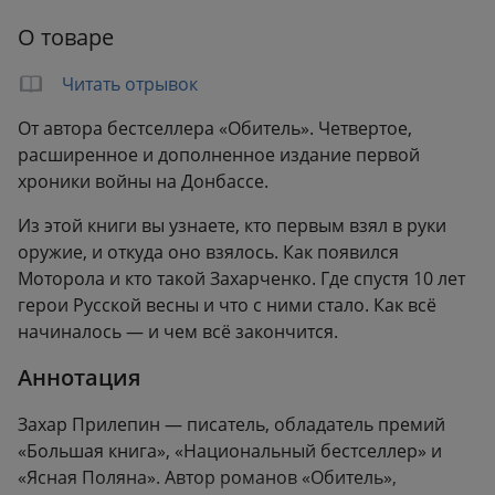
Формат:
134x208 мм
О товаре
Вес:
0.55 кг
Читать отрывок
От автора бестселлера «Обитель». Четвертое,
расширенное и дополненное издание первой
хроники войны на Донбассе.
Из этой книги вы узнаете, кто первым взял в руки
оружие, и откуда оно взялось. Как появился
Моторола и кто такой Захарченко. Где спустя 10 лет
герои Русской весны и что с ними стало. Как всё
начиналось — и чем всё закончится.
Аннотация
Захар Прилепин — писатель, обладатель премий
«Большая книга», «Национальный бестселлер» и
«Ясная Поляна». Автор романов «Обитель»,