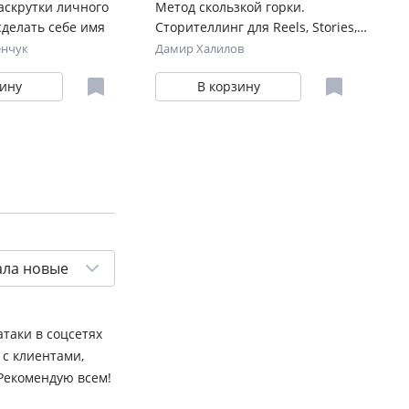
аскрутки личного
Метод скользкой горки.
Ис
сделать себе имя
Сторителлинг для Reels, Stories,
ст
TikTok-роликов и других
ис
енчук
Дамир Халилов
Ве
форматов социальных сетей
зину
В корзину
ала новые
таки в соцсетях
 с клиентами,
 Рекомендую всем!