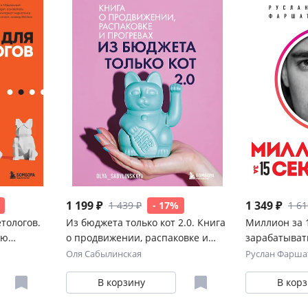
1 199 ₽
1 349 ₽
1 439 ₽
- 17%
1 61
тологов.
Из бюджета только кот 2.0. Книга
Миллион за 1
ию
о продвижении, распаковке и
зарабатывать
ых
прогревах
Инстаграм с
Оля Сабылинская
Руслан Фарша
ию
видео
В корзину
В кор