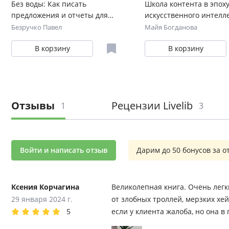
Без воды: Как писать
Школа контента в эпох
предложения и отчеты для
искусственного интелле
первых лиц
писать тексты, которы
Безручко Павел
Майя Богданова
В корзину
В корзину
Отзывы
Рецензии Livelib
1
3
Войти и написать отзыв
Дарим до 50 бонусов за о
Ксения Корчагина
Великолепная книга. Очень легк
29 января 2024 г.
от злобных троллей, мерзких хей
5
если у клиента жалоба, но она 