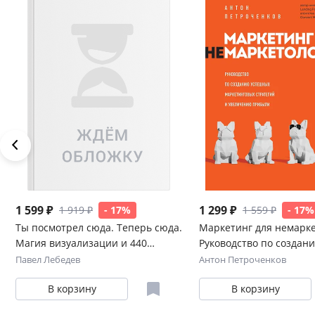
1 599 ₽
1 299 ₽
1 919 ₽
- 17%
1 559 ₽
- 17%
Ты посмотрел сюда. Теперь сюда.
Маркетинг для немарке
Магия визуализации и 440
Руководство по создан
кейсов, которые научат
успешных маркетингов
Павел Лебедев
Антон Петроченков
управлять вниманием с
стратегий и увеличен
В корзину
В корзину
помощью презентаций и
прибыли
инфографики