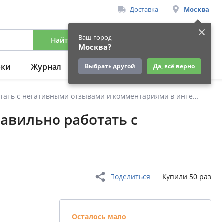
Доставка
Москва
Ваш город —
Найти
Вход
/
Регистрация
Москва?
рки
Журнал
Подарки
Ещё
Выбрать другой
Да, всё верно
Я знаю, что им ответить. Как правильно работать с негативными отзывами и комментариями в интернете
равильно работать с
Поделиться
Купили 50 раз
Осталось мало