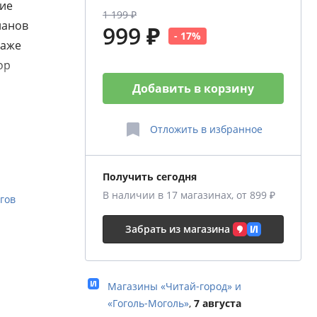
жие
1 199 ₽
ланов
999 ₽
- 17%
даже
ор
Добавить в корзину
из
о борьбе
Отложить
в избранное
Получить сегодня
В наличии в 17 магазинах, от 899 ₽
гов
вные
Забрать из магазина
о
итику;
Магазины «Читай‑город» и
«Гоголь‑Моголь»
,
7 августа