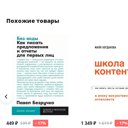
Похожие товары
449 ₽
1 349 ₽
539 ₽
- 17%
1 619 ₽
- 17%