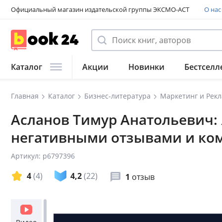
Официальный магазин издательской группы ЭКСМО-АСТ
О нас
Каталог
Акции
Новинки
Бестселл
Главная
Каталог
Бизнес-литература
Маркетинг и Рек
Асланов Тимур Анатольевич: Я
негативными отзывами и ко
Артикул: p6797396
4
(4)
4,2
(22)
1
отзыв