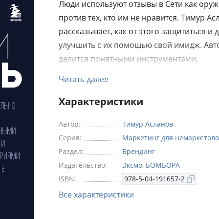
Люди используют отзывы в Сети как ору
против тех, кто им не нравится. Тимур Ас
рассказывает, как от этого защититься и 
улучшить с их помощью свой имидж. Авт
делится понятными инструментами,
сопровождает их примерами и кейсами 
Читать далее
практики — в общем, дает инструкцию п
с сетевым негативом.
Характеристики
Благодаря этой книге можно узнать:
Автор:
Тимур Асланов
Серия:
Маркетинг для немаркетоло
● зачем вообще реагировать на негати
Раздел:
Брендинг
комментарии;
Издательство:
Эксмо
,
БОМБОРА
● как определить, какая часть отзыва пр
ISBN:
978-5-04-191657-2
эмоции, а какая — про конструктивную кр
Все характеристики
● чем хейтеры отличаются от троллей;