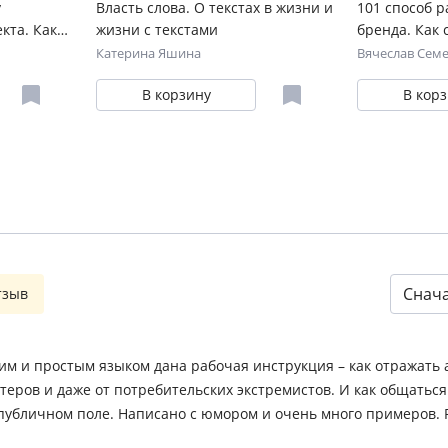
у
Власть слова. О текстах в жизни и
101 способ р
кта. Как
жизни с текстами
бренда. Как 
е продают
Катерина Яшина
Вячеслав Сем
В корзину
В кор
Снач
тзыв
им и простым языком дана рабочая инструкция – как отражать а
теров и даже от потребительских экстремистов. И как общаться
в публичном поле. Написано с юмором и очень много примеров.