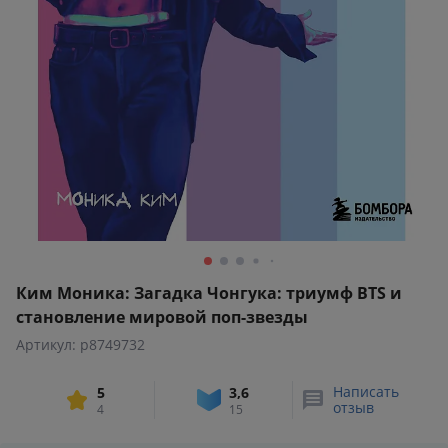
Ким Моника: Загадка Чонгука: триумф BTS и
становление мировой поп-звезды
Артикул: p8749732
Написать
5
3,6
отзыв
4
15