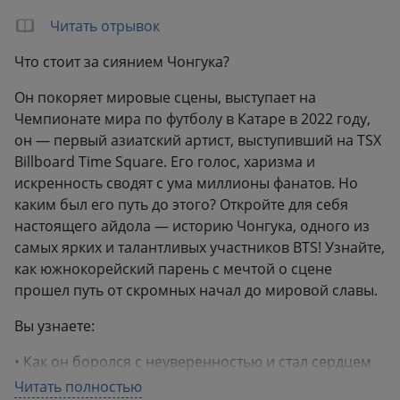
Вес:
0.51 кг
Читать отрывок
Что стоит за сиянием Чонгука?
Он покоряет мировые сцены, выступает на
Чемпионате мира по футболу в Катаре в 2022 году,
он — первый азиатский артист, выступивший на TSX
Billboard Time Square. Его голос, харизма и
искренность сводят с ума миллионы фанатов. Но
каким был его путь до этого? Откройте для себя
настоящего айдола — историю Чонгука, одного из
самых ярких и талантливых участников BTS! Узнайте,
как южнокорейский парень с мечтой о сцене
прошел путь от скромных начал до мировой славы.
Вы узнаете:
• Как он боролся с неуверенностью и стал сердцем
группы.
Читать полностью