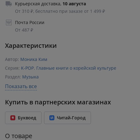
Курьерская доставка
,
10 августа
От 310 ₽, бесплатно при заказе от 1 499 ₽
Почта России
От 487 ₽
Характеристики
Автор:
Моника Ким
Серия:
K-POP. Главные книги о корейской культуре
Раздел:
Музыка
Издательство:
Эксмо
,
БОМБОРА
Показать все
ISBN:
978-5-04-220079-3
Купить в партнерских магазинах
Возрастное ограничение:
16+
Год издания:
2025
Буквоед
Читай-Город
Количество страниц:
232
Переплет:
Твёрдый переплёт
О товаре
Формат:
170x242 мм