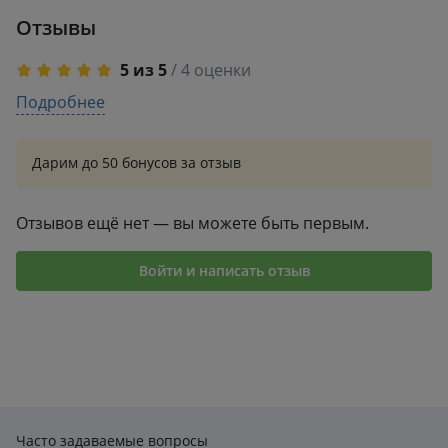
выступления на крупных сценах, награды и
искреннее признание поклонников по всему миру.
Отзывы
5 из 5
/ 4 оценки
5
Подробнее
4
4
0
3
0
Дарим до 50 бонусов за отзыв
2
0
1
0
Отзывов ещё нет — вы можете быть первым.
Войти и написать отзыв
Часто задаваемые вопросы