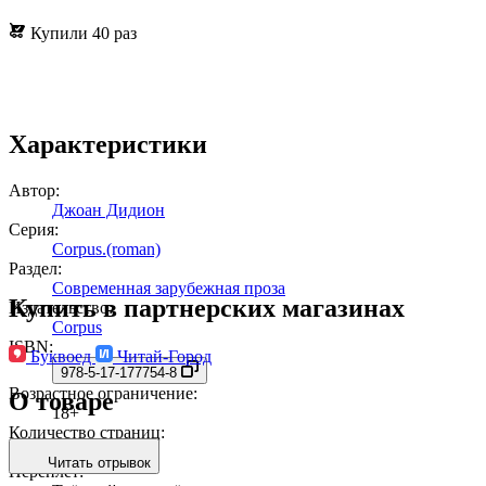
Купили 40 раз
Характеристики
Автор:
Джоан Дидион
Серия:
Corpus.(roman)
Раздел:
Современная зарубежная проза
Купить в партнерских магазинах
Издательство:
Corpus
ISBN:
Буквоед
Читай-Город
978-5-17-177754-8
Возрастное ограничение:
О товаре
18+
Количество страниц:
288
Читать отрывок
Переплет: