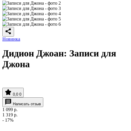
Новинка
Дидион Джоан: Записи для
Джона
0,0
0
Написать отзыв
1 099
р.
1 319
р.
- 17%