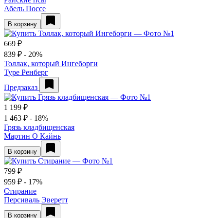
Абель Поссе
В корзину
669 ₽
839 ₽
- 20%
Толлак, который Ингеборги
Туре Ренберг
Предзаказ
1 199 ₽
1 463 ₽
- 18%
Грязь кладбищенская
Мартин О Кайнь
В корзину
799 ₽
959 ₽
- 17%
Стирание
Персиваль Эверетт
В корзину