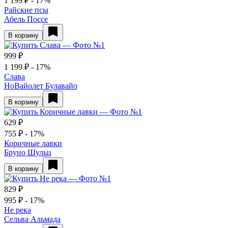
1 199 ₽
- 17%
Райские псы
Абель Поссе
В корзину
999 ₽
1 199 ₽
- 17%
Слава
НоВайолет Булавайо
В корзину
629 ₽
755 ₽
- 17%
Коричные лавки
Бруно Шульц
В корзину
829 ₽
995 ₽
- 17%
Не река
Сельва Альмада