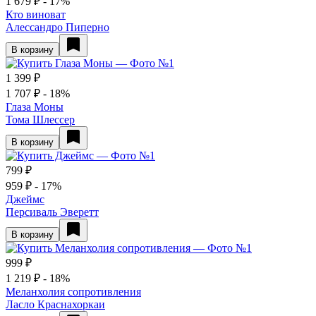
1 679 ₽
- 17%
Кто виноват
Алессандро Пиперно
В корзину
1 399 ₽
1 707 ₽
- 18%
Глаза Моны
Тома Шлессер
В корзину
799 ₽
959 ₽
- 17%
Джеймс
Персиваль Эверетт
В корзину
999 ₽
1 219 ₽
- 18%
Меланхолия сопротивления
Ласло Краснахоркаи