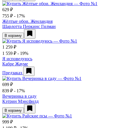
629 ₽
755 ₽
- 17%
Жёлтые обои. Женландия
Шарлотта Перкинс Гилман
В корзину
1 259 ₽
1 559 ₽
- 19%
Я исповедуюсь
Кабре Жауме
Предзаказ
699 ₽
839 ₽
- 17%
Вечеринка в саду
Кэтрин Мэнсфилд
В корзину
999 ₽