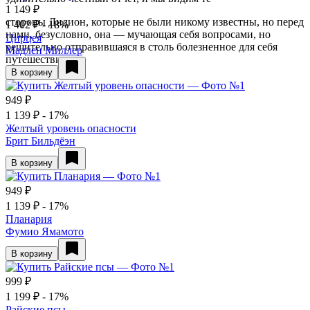
1 149 ₽
стороны Дидион, которые не были никому известны, но перед
1 402 ₽
- 18%
нами, безусловно, она — мучающая себя вопросами, но
Цирцея
решительно отправившаяся в столь болезненное для себя
Мадлен Миллер
путешествие.
В корзину
949 ₽
1 139 ₽
- 17%
Желтый уровень опасности
Брит Бильдёэн
В корзину
949 ₽
1 139 ₽
- 17%
Планария
Фумио Ямамото
В корзину
999 ₽
1 199 ₽
- 17%
Райские псы