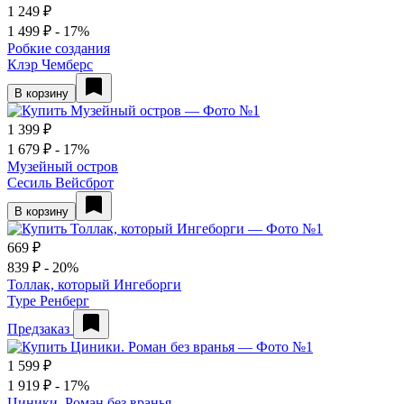
1 249 ₽
1 499 ₽
- 17%
Робкие создания
Клэр Чемберс
В корзину
1 399 ₽
1 679 ₽
- 17%
Музейный остров
Сесиль Вейсброт
В корзину
669 ₽
839 ₽
- 20%
Толлак, который Ингеборги
Туре Ренберг
Предзаказ
1 599 ₽
1 919 ₽
- 17%
Циники. Роман без вранья