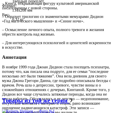
Твёрдый переплёт
– Книга, открывающая фигуру культовой американской
Формат:
писательницы с новой стороны.
134x208 мм
Вес:
– Образует трилогию со знаменитыми мемуарами Дидион
0.32 кг
«Год магического мышления» и «Синие ночи».
– Осмысление личного опыта, полного тревоги и желания
обрести контроль над жизнью.
– Для интересующихся психологией и ценителей искренности
в искусстве.
Аннотация
В ноябре 1999 года Джоан Дидион стала посещать психиатра,
потому что, как писала она подруге, для ее семьи “последние
несколько лет были тяжкими”. Она вела дневник для своего
мужа Джона Грегори Данна, где подробно описывала беседы с
врачом. Речь шла о депрессии, тревоге, чувстве вины и о
сложнейших отношениях с дочерью, Кинтаной. Кроме того, у
Дидион все чаще случались затяжные периоды, когда она не
могла работать. Обсуждалось и ее детство — недопонимание,
Товары из той же серии
отсутствие контакта с матерью и отцом, рано возникшее
ощущение надвигающихся катастроф. Эти записи —
удивительно честный отчет, и мы видим те