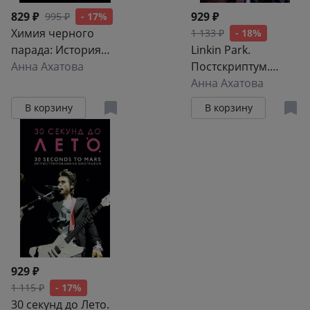
829 ₽
929 ₽
995 ₽
- 17%
Химия черного
1 133 ₽
- 18%
парада: История
Linkin Park.
группы My Chemical
Анна Ахатова
Постскриптум.
Romance и
Неофициальная
Анна Ахатова
Джерарда Уэя
иллюстрированная
В корзину
В корзину
биография
929 ₽
1 115 ₽
- 17%
30 секунд до Лето.