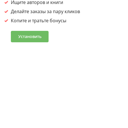
сайтом, вы
соглашаетесь на обработку cookies.
Ищите авторов и книги
Принять
Делайте заказы за пару кликов
Копите и тратьте бонусы
Войдите или зарегистрируйтесь, чтобы получить скидку
30% на первый заказ
Установить
Подробнее
Часто задаваемые вопросы
Программа лояльности
Журнал «Что читать»
Оптовым клиентам
Условия и положения