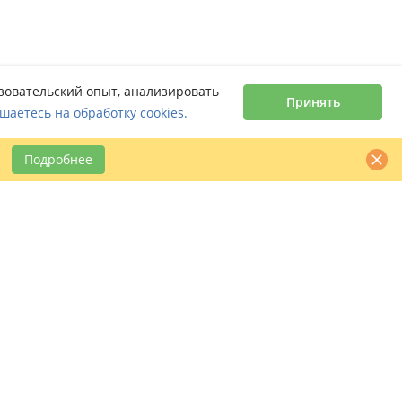
ьзовательский опыт, анализировать
Принять
шаетесь на обработку cookies.
Подробнее
Контактная информация
claimbook24@bookcentre.ru