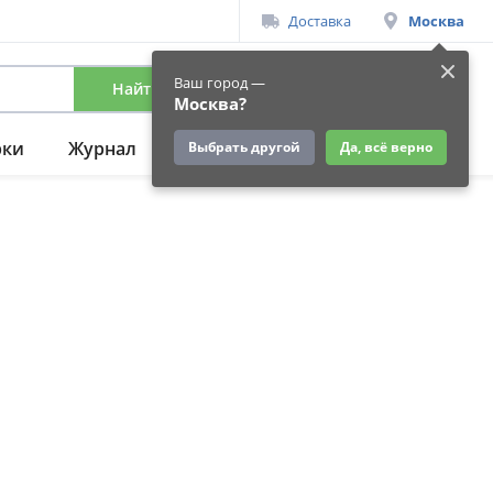
Доставка
Москва
Ваш город —
Найти
Вход
/
Регистрация
Москва?
рки
Журнал
Подарки
Ещё
Выбрать другой
Да, всё верно