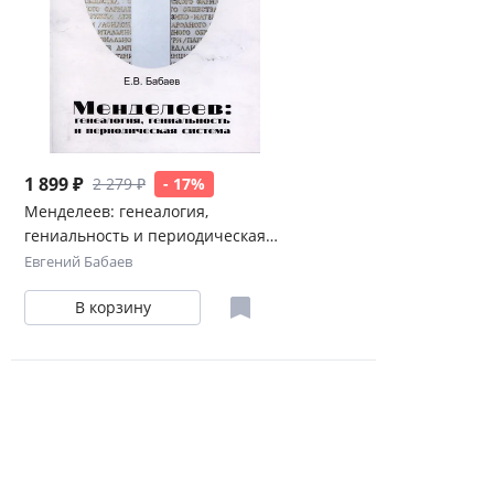
1 899 ₽
2 279 ₽
- 17%
Менделеев: генеалогия,
гениальность и периодическая
система
Евгений Бабаев
В корзину