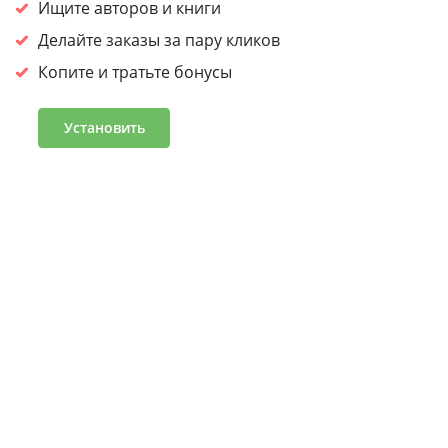
сайтом, вы
соглашаетесь на обработку cookies.
Ищите авторов и книги
Принять
Делайте заказы за пару кликов
Копите и тратьте бонусы
Войдите или зарегистрируйтесь, чтобы получить скидку
30% на первый заказ
Установить
Подробнее
Часто задаваемые вопросы
Программа лояльности
Журнал «Что читать»
Оптовым клиентам
Условия и положения