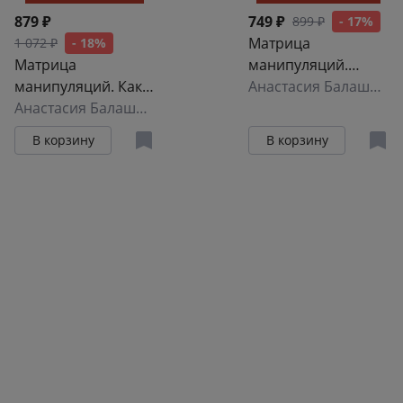
879 ₽
749 ₽
899 ₽
- 17%
Матрица
1 072 ₽
- 18%
Матрица
манипуляций.
манипуляций. Как
Воркбук для
Анастасия Балашова
добиваться своего
Анастасия Балашова
самостоятельной
и защититься от
работы: приемы,
В корзину
В корзину
чужого влияния
техники,
упражнения