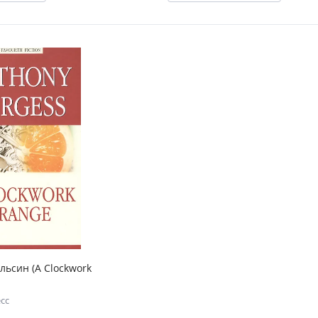
льсин (A Clockwork
сс