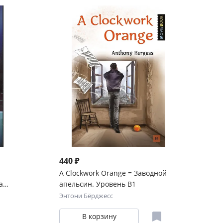
440 ₽
й
A Clockwork Orange = Заводной
а
апельсин. Уровень В1
Энтони Бёрджесс
ро)
В корзину