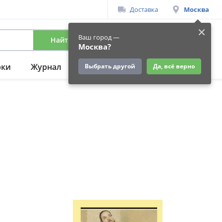
Доставка
Москва
Ваш город —
Найти
Вход
/
Регистрация
Москва?
рки
Журнал
Подарки
Ещё
Выбрать другой
Да, всё верно