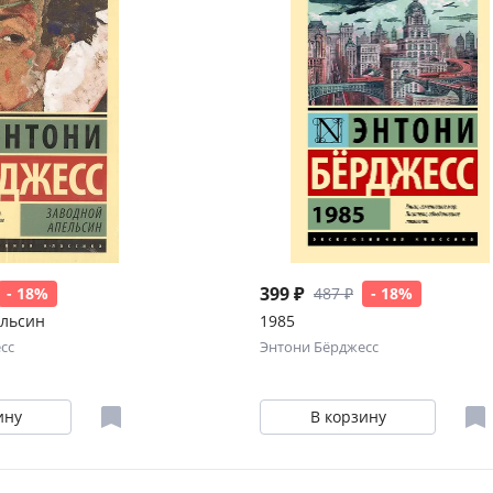
399 ₽
- 18%
487 ₽
- 18%
ельсин
1985
сс
Энтони Бёрджесс
ину
В корзину