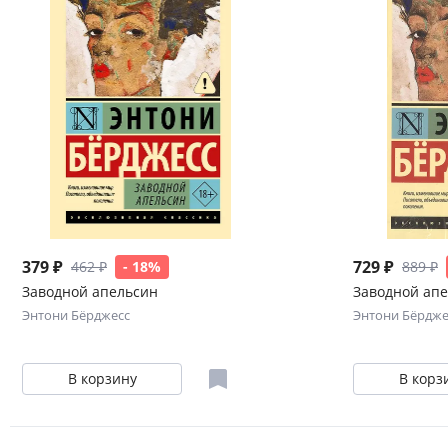
379 ₽
729 ₽
462 ₽
- 18%
889 ₽
Заводной апельсин
Заводной ап
Энтони Бёрджесс
Энтони Бёрдже
В корзину
В корз