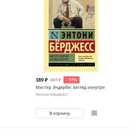
389 ₽
467 ₽
- 17%
Мистер Эндерби: взгляд изнутри
Энтони Бёрджесс
В корзину