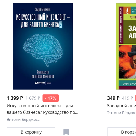
1 399 ₽
349 ₽
1 679 ₽
- 17%
419 ₽
Искусственный интеллект - для
Заводной ап
вашего бизнеса? Руководство по
Энтони Бёрдже
оценке и применению
Энтони Бёрджесс
В корзину
В корз