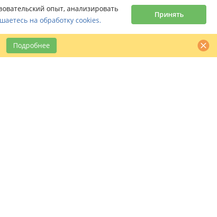
ьзовательский опыт, анализировать
Принять
шаетесь на обработку cookies.
Подробнее
Контактная информация
claimbook24@bookcentre.ru