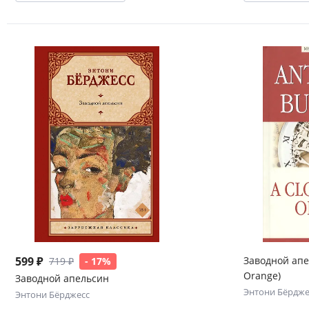
599 ₽
Заводной апе
719 ₽
- 17%
Orange)
Заводной апельсин
Энтони Бёрдже
Энтони Бёрджесс