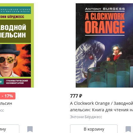
777 ₽
- 17%
ельсин
A Clockwork Orange / Заводно
апельсин: Книга для чтения н
сс
английском языке / (мягк)
Энтони Бёрджесс
(Modern Prose). Берджес Э. (Ка
ину
В корзину