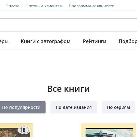
Оплата
Оптовым клиентам
Программа лояльности
еры
Книги с автографом
Рейтинги
Подбо
Все книги
По популярности
По дате издания
По сериям