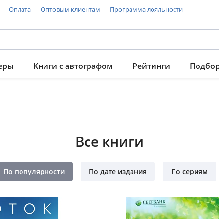
Оплата
Оптовым клиентам
Программа лояльности
еры
Книги с автографом
Рейтинги
Подбо
Все книги
По популярности
По дате издания
По сериям