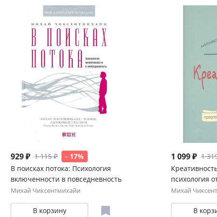
929 ₽
1 099 ₽
1 115 ₽
- 17%
1 31
В поисках потока: Психология
Креативность
включенности в повседневность
психология о
изобретений
Михай Чиксентмихайи
Михай Чиксен
В корзину
В корз