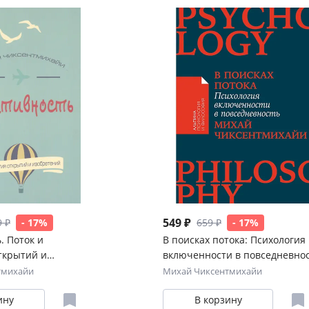
549 ₽
9 ₽
- 17%
659 ₽
- 17%
. Поток и
В поисках потока: Психология
ткрытий и
включенности в повседневно
тмихайи
Михай Чиксентмихайи
ину
В корзину