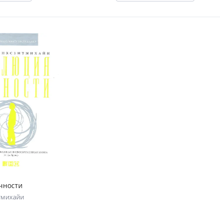
чности
тмихайи