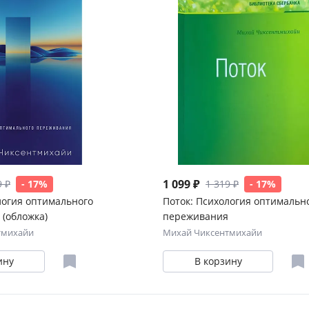
1 099 ₽
9 ₽
- 17%
1 319 ₽
- 17%
логия оптимального
Поток: Психология оптимальн
(обложка)
переживания
тмихайи
Михай Чиксентмихайи
ину
В корзину