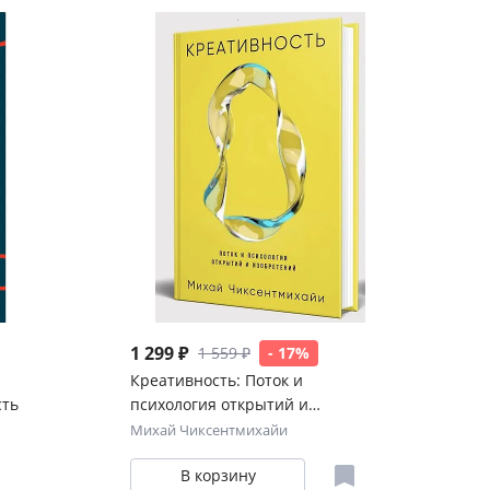
1 299 ₽
1 559 ₽
- 17%
Креативность: Поток и
сть
психология открытий и
изобретений
Михай Чиксентмихайи
В корзину