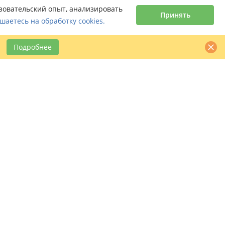
ьзовательский опыт, анализировать
Принять
шаетесь на обработку cookies.
Подробнее
Контактная информация
claimbook24@bookcentre.ru