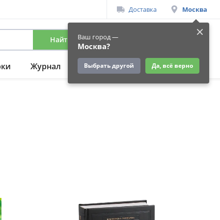
Доставка
Москва
Ваш город —
Найти
Вход
/
Регистрация
Москва?
рки
Журнал
Подарки
Ещё
Выбрать другой
Да, всё верно