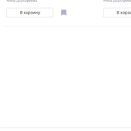
Анна Дорофеева
Анна Дорофее
В корзину
В корз