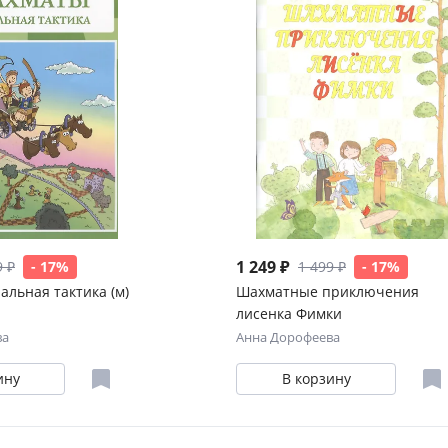
1 249 ₽
9 ₽
- 17%
1 499 ₽
- 17%
льная тактика (м)
Шахматные приключения
лисенка Фимки
ва
Анна Дорофеева
ину
В корзину