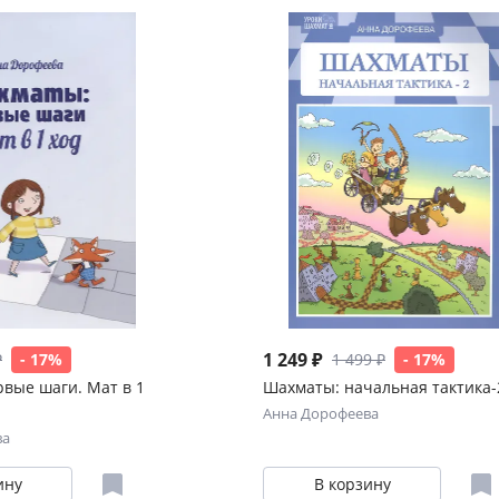
1 249 ₽
₽
- 17%
1 499 ₽
- 17%
вые шаги. Мат в 1
Шахматы: начальная тактика-
Анна Дорофеева
ва
ину
В корзину