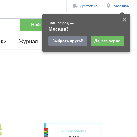
Доставка
Москва
Ваш город —
Найти
Вход
/
Регистрация
Москва?
рки
Журнал
Подарки
Ещё
Выбрать другой
Да, всё верно