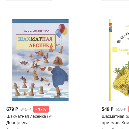
679 ₽
549 ₽
815 ₽
- 17%
659 ₽
Шахматная лесенка (м)
Шахматная ра
Дорофеева
приемов. Кни
Отвлечение. 