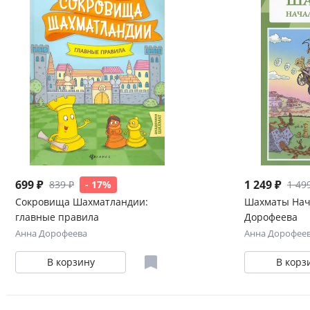
699 ₽
1 249 ₽
839 ₽
- 17%
1 49
Сокровища Шахматландии:
Шахматы Нача
главные правила
Дорофеева
Анна Дорофеева
Анна Дорофее
В корзину
В корз