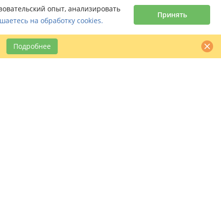
ьзовательский опыт, анализировать
Принять
шаетесь на обработку cookies.
Подробнее
Контактная информация
claimbook24@bookcentre.ru