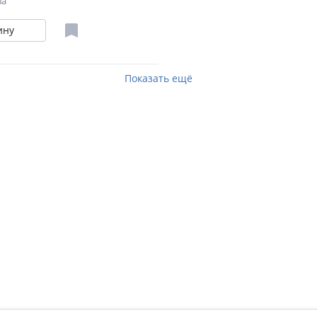
ва
ину
Показать ещё