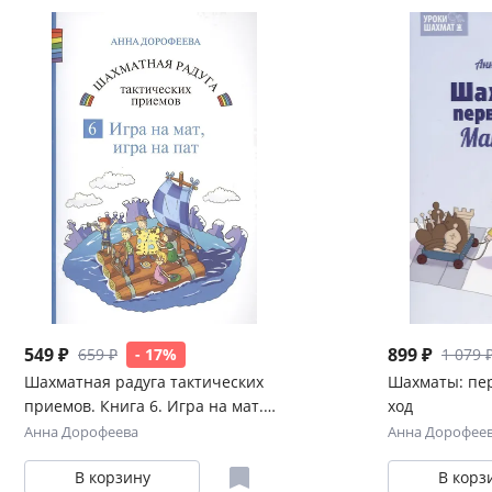
549 ₽
899 ₽
659 ₽
- 17%
1 079 
Шахматная радуга тактических
Шахматы: пер
приемов. Книга 6. Игра на мат.
ход
Игра на пат
Анна Дорофеева
Анна Дорофее
В корзину
В корз