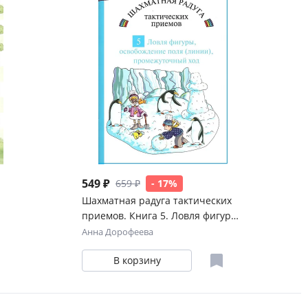
549 ₽
659 ₽
- 17%
Шахматная радуга тактических
приемов. Книга 5. Ловля фигуры.
Освобождение поля и линии.
Анна Дорофеева
Промежуточный ход
В корзину