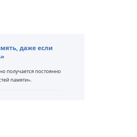
амять, даже если
ь»
оно получается постоянно
стей памяти».