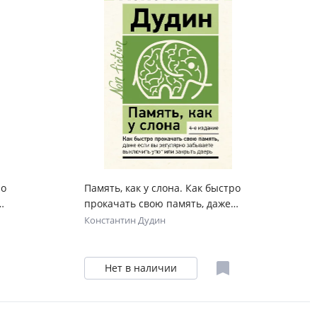
ро
Память, как у слона. Как быстро
прокачать свою память, даже
если вы регулярно забываете
Константин Дудин
выключить утюг или закрыть
дверь. 4-е издание
Нет в наличии