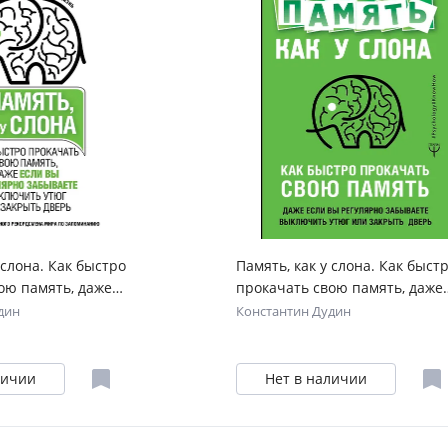
 слона. Как быстро
Память, как у слона. Как быст
ою память, даже
прокачать свою память, даже
лярно забываете
если вы регулярно забываете
дин
Константин Дудин
тюг или закрыть
выключить утюг или закрыть
дверь
личии
Нет в наличии