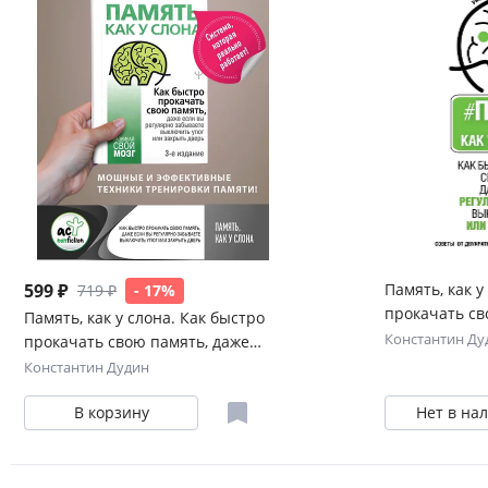
599 ₽
Память, как у
719 ₽
- 17%
прокачать св
Память, как у слона. Как быстро
если вы регу
Константин Ду
прокачать свою память, даже
выключить у
если вы регулярно забываете
Константин Дудин
дверь
выключить утюг или закрыть
В корзину
Нет в на
дверь