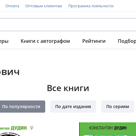
Оплата
Оптовым клиентам
Программа лояльности
еры
Книги с автографом
Рейтинги
Подбо
ович
Все книги
По популярности
По дате издания
По сериям