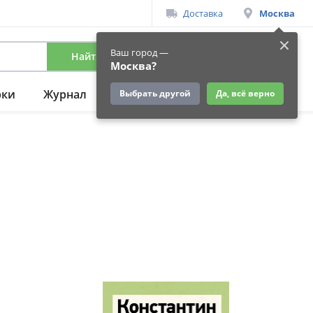
Доставка
Москва
Ваш город —
Найти
Вход
/
Регистрация
Москва?
рки
Журнал
Подарки
Ещё
Выбрать другой
Да, всё верно