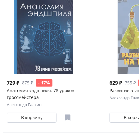
729 ₽
629 ₽
875 ₽
- 17%
755 ₽
Анатомия эндшпиля. 78 уроков
Развитие ата
гроссмейстера
Александр Гал
Александр Галкин
В корзину
В корз