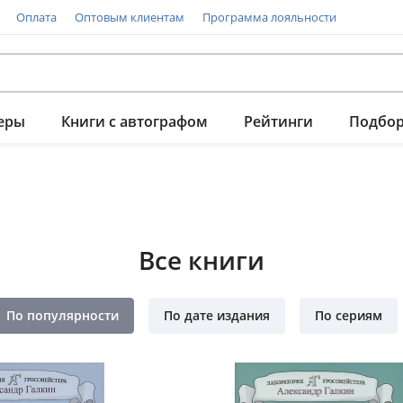
Оплата
Оптовым клиентам
Программа лояльности
еры
Книги с автографом
Рейтинги
Подбо
Все книги
По популярности
По дате издания
По сериям