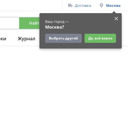
Доставка
Москва
Ваш город —
Найти
Вход
/
Регистрация
Москва?
рки
Журнал
Подарки
Ещё
Выбрать другой
Да, всё верно