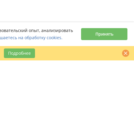
ьзовательский опыт, анализировать
Принять
шаетесь на обработку cookies.
Подробнее
Контактная информация
claimbook24@bookcentre.ru