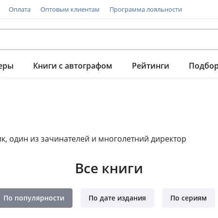
Оплата
Оптовым клиентам
Программа лояльности
еры
Книги с автографом
Рейтинги
Подбо
к, один из зачинателей и многолетний директор
Все книги
По популярности
По дате издания
По сериям