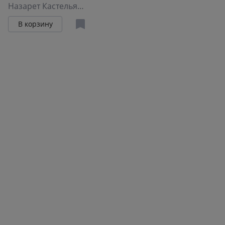
Исследование о
Назарет Кастельянос
необычных
В корзину
возможностях
нашего разума и
способах развить
их с помощью
нейропрактик и
медитации