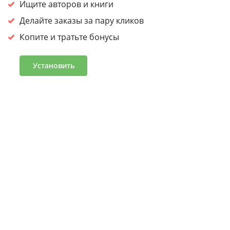
сайтом, вы
соглашаетесь на обработку cookies.
Ищите авторов и книги
Принять
Делайте заказы за пару кликов
Копите и тратьте бонусы
Войдите или зарегистрируйтесь, чтобы получить скидку
30% на первый заказ
Установить
Подробнее
Часто задаваемые вопросы
Программа лояльности
Журнал «Что читать»
Оптовым клиентам
Условия и положения