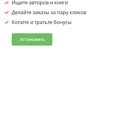
сайтом, вы
соглашаетесь на обработку cookies.
Ищите авторов и книги
Принять
Делайте заказы за пару кликов
Копите и тратьте бонусы
Войдите или зарегистрируйтесь, чтобы получить скидку
30% на первый заказ
Установить
Подробнее
Часто задаваемые вопросы
Программа лояльности
Журнал «Что читать»
Оптовым клиентам
Условия и положения