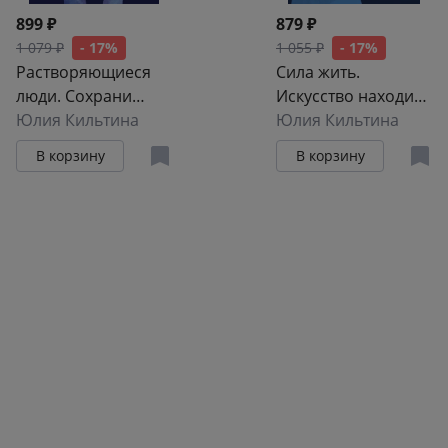
899 ₽
879 ₽
1 079 ₽
- 17%
1 055 ₽
- 17%
Растворяющиеся
Сила жить.
люди. Сохрани
Искусство находить
себя, ухаживая за
Юлия Кильтина
радость и смысл в
Юлия Кильтина
близким с
трудные времена
В корзину
В корзину
деменцией