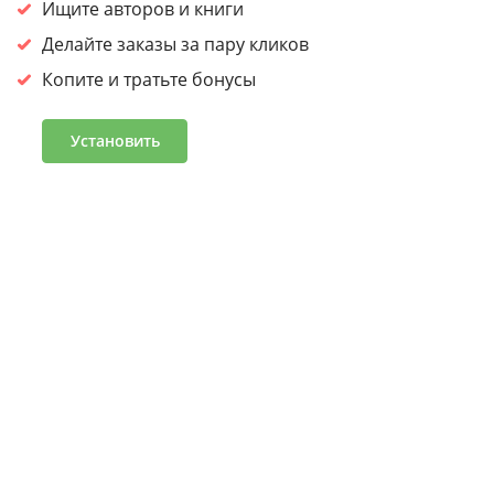
сайтом, вы
соглашаетесь на обработку cookies.
Ищите авторов и книги
Принять
Делайте заказы за пару кликов
Копите и тратьте бонусы
Войдите или зарегистрируйтесь, чтобы получить скидку
30% на первый заказ
Установить
Подробнее
Часто задаваемые вопросы
Программа лояльности
Журнал «Что читать»
Оптовым клиентам
Условия и положения