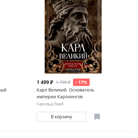
1 499 ₽
1 799 ₽
- 17%
ный
Карл Великий. Основатель
империи Каролингов
Гарольд Лэмб
В корзину