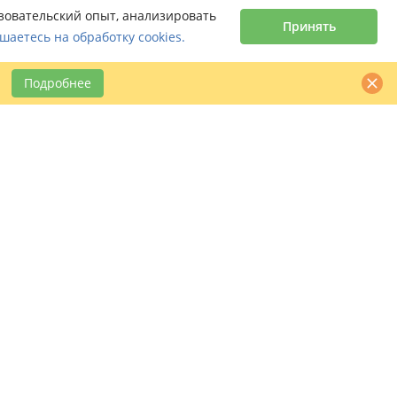
ьзовательский опыт, анализировать
Принять
шаетесь на обработку cookies.
Подробнее
Контактная информация
claimbook24@bookcentre.ru