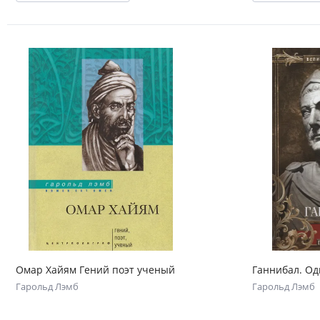
Омар Хайям Гений поэт ученый
Ганнибал. Од
Гарольд Лэмб
Гарольд Лэмб