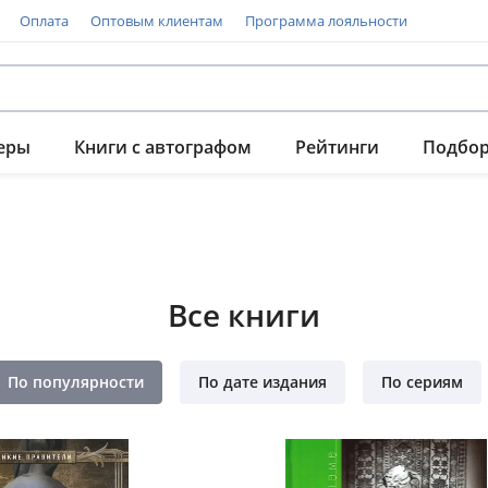
Оплата
Оптовым клиентам
Программа лояльности
еры
Книги с автографом
Рейтинги
Подбо
Все книги
По популярности
По дате издания
По сериям