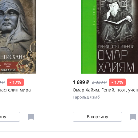
1 699 ₽
9 ₽
- 17%
2 039 ₽
- 17%
ластелин мира
Омар Хайям. Гений, поэт, уче
Гарольд Лэмб
ину
В корзину