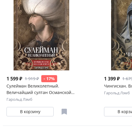
1 599 ₽
1 399 ₽
1 919 ₽
- 17%
1 67
Сулейман Великолепный.
Чингисхан. В
Величайший султан Османской
Гарольд Лэмб
империи
Гарольд Лэмб
В корзину
В корз