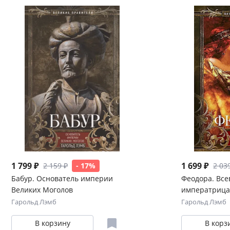
1 799 ₽
1 699 ₽
2 159 ₽
- 17%
2 03
Бабур. Основатель империи
Феодора. Все
Великих Моголов
императрица
Гарольд Лэмб
Гарольд Лэмб
В корзину
В корз