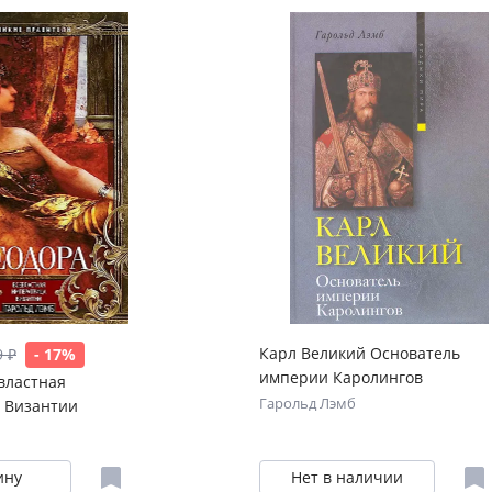
Карл Великий Основатель
9 ₽
- 17%
империи Каролингов
властная
Гарольд Лэмб
 Византии
ину
Нет в наличии