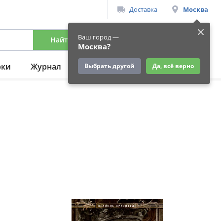
Доставка
Москва
Ваш город —
Найти
Вход
/
Регистрация
Москва?
рки
Журнал
Подарки
Ещё
Выбрать другой
Да, всё верно