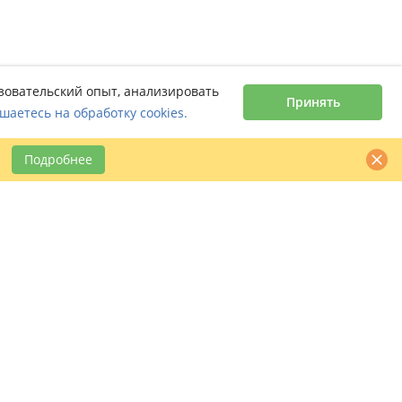
ьзовательский опыт, анализировать
Принять
шаетесь на обработку cookies.
Подробнее
Контактная информация
claimbook24@bookcentre.ru