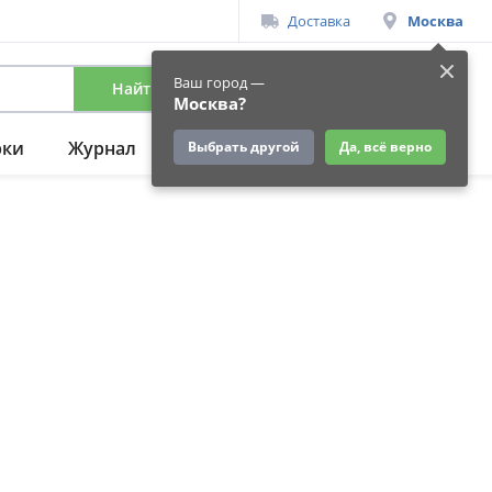
Доставка
Москва
Ваш город —
Найти
Вход
/
Регистрация
Москва?
рки
Журнал
Подарки
Ещё
Выбрать другой
Да, всё верно