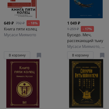
649 ₽
1 049 ₽
792 ₽
- 18%
Книга пяти колец
1 259 ₽
- 17%
Мусаси Миямото
Бусидо. Меч,
рассекающий тьму
Мусаси Миямото
,
Цун
В корзину
В корзину