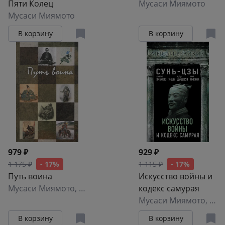
Пяти Колец
стратегии
Мусаси Миямото
Мусаси Миямото
В корзину
В корзину
979 ₽
929 ₽
1 175 ₽
- 17%
1 115 ₽
- 17%
Путь воина
Искусство войны и
Мусаси Миямото
,
Н. Михайлов
,
Юдзан Дайдодзи
кодекс самурая
Мусаси Миямото
,
Цун
В корзину
В корзину