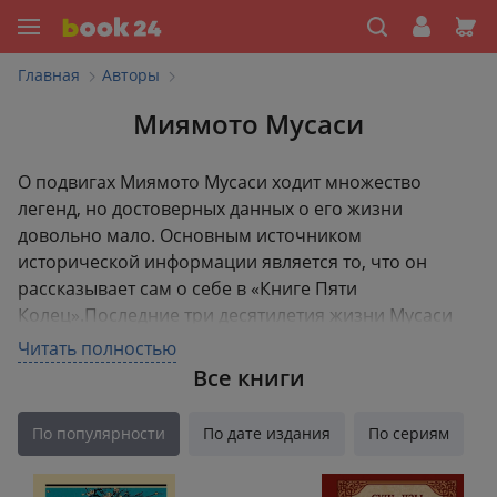
Главная
Авторы
Миямото Мусаси
О подвигах Миямото Мусаси ходит множество
легенд, но достоверных данных о его жизни
довольно мало. Основным источником
исторической информации является то, что он
рассказывает сам о себе в «Книге Пяти
Колец».Последние три десятилетия жизни Мусаси
посвятил оттачиванию и преподаванию своего
Читать полностью
воинского мастерства. Хотя Мусаси занимался также
Все книги
и светскими искусствами — и советовал это делать
всем, все же в целом он всю жизнь шел путем
По популярности
По дате издания
По сериям
воина-аскета.Рожденный в период раздоров,
выросший среди смертельных битв и в итоге