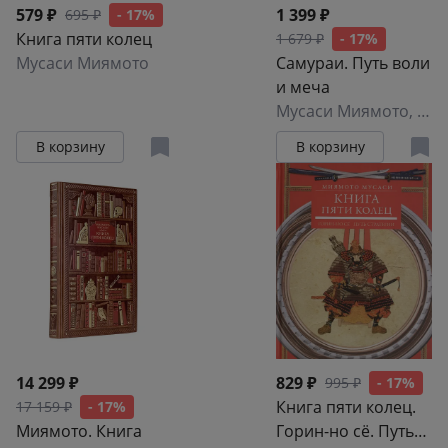
579 ₽
1 399 ₽
695 ₽
- 17%
Книга пяти колец
1 679 ₽
- 17%
Мусаси Миямото
Самураи. Путь воли
и меча
Мусаси Миямото
,
Так
В корзину
В корзину
14 299 ₽
829 ₽
995 ₽
- 17%
Книга пяти колец.
17 159 ₽
- 17%
Миямото. Книга
Горин-но сё. Путь