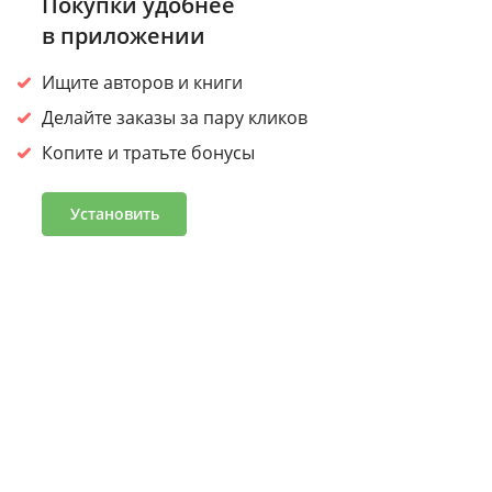
Покупки удобнее
использование наших продуктов и услуг, повысить
в приложении
качество наших предложений. Продолжая пользоваться
сайтом, вы
соглашаетесь на обработку cookies.
Ищите авторов и книги
Принять
Делайте заказы за пару кликов
Копите и тратьте бонусы
Войдите или зарегистрируйтесь, чтобы получить скидку
30% на первый заказ
Установить
Подробнее
Часто задаваемые вопросы
Программа лояльности
Журнал «Что читать»
Оптовым клиентам