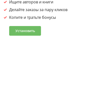
сайтом, вы
соглашаетесь на обработку cookies.
Ищите авторов и книги
Принять
Делайте заказы за пару кликов
Копите и тратьте бонусы
Войдите или зарегистрируйтесь, чтобы получить скидку
30% на первый заказ
Установить
Подробнее
Часто задаваемые вопросы
Программа лояльности
Журнал «Что читать»
Оптовым клиентам
Условия и положения