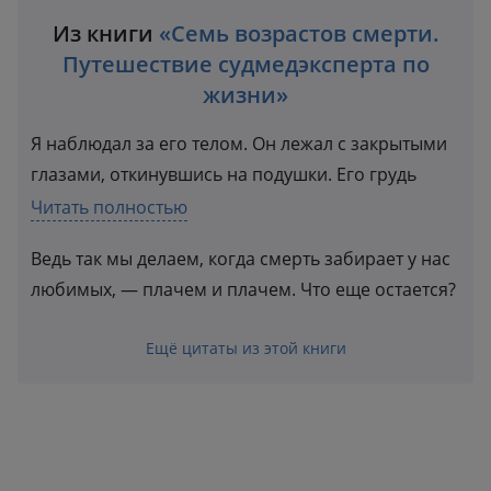
Из книги
«Семь возрастов смерти.
Путешествие судмедэксперта по
жизни»
Я наблюдал за его телом. Он лежал с закрытыми
глазами, откинувшись на подушки. Его грудь
вздымалась и опускалась, медленно и ритмично.
Читать полностью
Я знал, что скоро дыхание остановится, и думал...
Ведь так мы делаем, когда смерть забирает у нас
любимых, — плачем и плачем. Что еще остается?
Ещё цитаты из этой книги