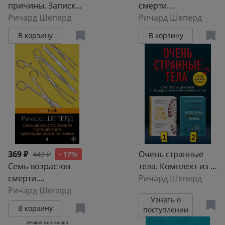
причины. Записки
смерти.
судмедэксперта:
Ричард Шеперд
Путешествие
Ричард Шеперд
громкие убийства,
судмедэксперта по
В корзину
В корзину
ужасающие
жизни
теракты и
запутанные дела
369 ₽
Очень странные
443 ₽
- 17%
Семь возрастов
тела. Комплект из 2
смерти.
книг от ведущих
Ричард Шеперд
Путешествие
Ричард Шеперд
экспертов-
Узнать о
судмедэксперта по
криминалистов:
В корзину
поступлении
жизни
«Неестественные