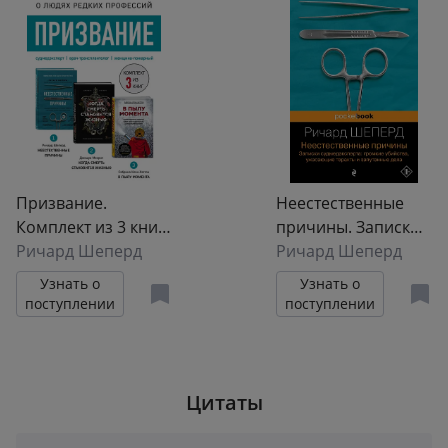
причины» и «Когда
собаки не лают»
Призвание.
Неестественные
Комплект из 3 книг:
причины. Записки
Неестественные
Ричард Шеперд
судмедэксперта:
Ричард Шеперд
причины, В пылу
громкие убийства,
Узнать о
Узнать о
момента, Когда
ужасающие
поступлении
поступлении
смерть становится
теракты и
жизнью
запутанные дела
Цитаты