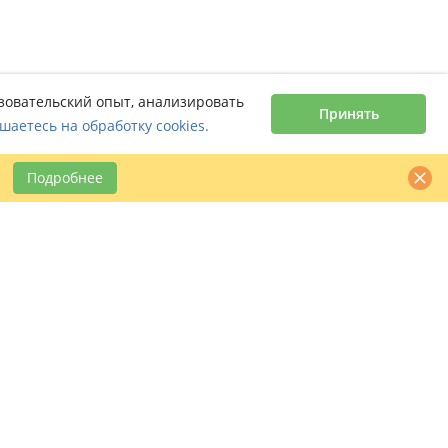
ьзовательский опыт, анализировать
Принять
шаетесь на обработку cookies.
Подробнее
Контактная информация
claimbook24@bookcentre.ru