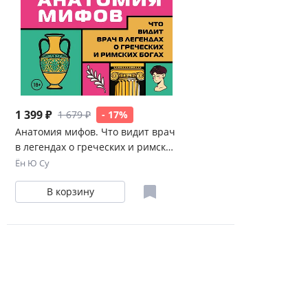
1 399 ₽
1 679 ₽
- 17%
Анатомия мифов. Что видит врач
в легендах о греческих и римских
богах
Ён Ю Су
В корзину