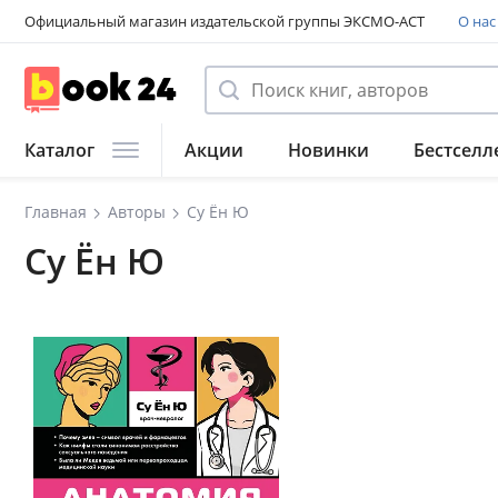
Официальный магазин издательской группы ЭКСМО-АСТ
О нас
Каталог
Акции
Новинки
Бестселл
Главная
Авторы
Су Ён Ю
Су Ён Ю