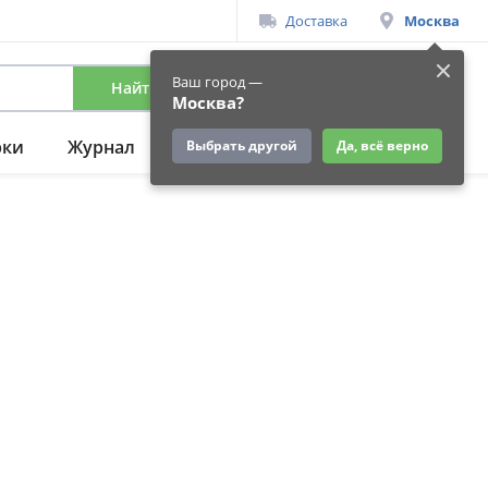
Доставка
Москва
Ваш город —
Найти
Вход
/
Регистрация
Москва?
рки
Журнал
Подарки
Ещё
Выбрать другой
Да, всё верно