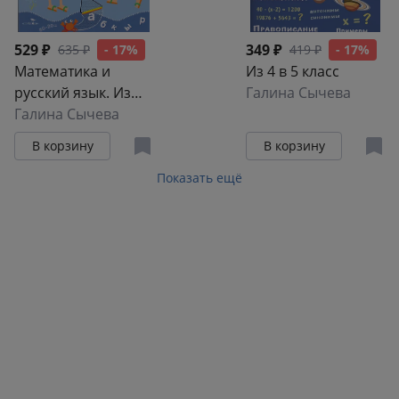
529 ₽
349 ₽
635 ₽
- 17%
419 ₽
- 17%
Математика и
Из 4 в 5 класс
русский язык. Из
Галина Сычева
первого во второй
Галина Сычева
класс
В корзину
В корзину
Показать ещё