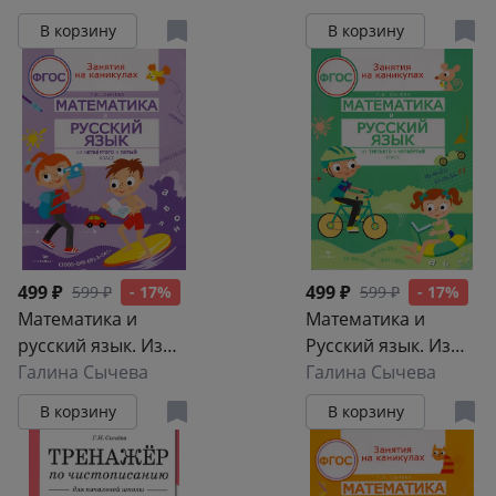
Выпуск 1
В корзину
В корзину
499 ₽
499 ₽
599 ₽
- 17%
599 ₽
- 17%
Математика и
Математика и
русский язык. Из
Русский язык. Из
четвёртого в пятый
Галина Сычева
третьего в
Галина Сычева
класс. ФГОС
четвёртый класс.
В корзину
В корзину
ФГОС