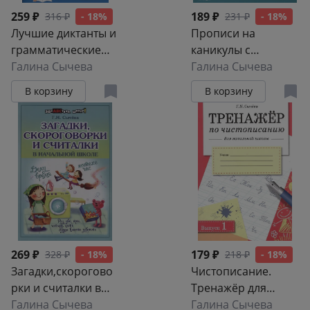
259 ₽
189 ₽
316 ₽
- 18%
231 ₽
- 18%
Лучшие диктанты и
Прописи на
грамматические
каникулы с
задания по
Галина Сычева
заданиями по
Галина Сычева
русскому языку
орфографии. 4
В корзину
В корзину
повышенной
класс
сложности: 2 класс
269 ₽
179 ₽
328 ₽
- 18%
218 ₽
- 18%
Загадки,скорогово
Чистописание.
рки и считалки в
Тренажёр для
начальной шк.
Галина Сычева
начальной школы.
Галина Сычева