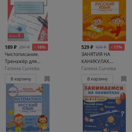
189 ₽
529 ₽
231 ₽
- 18%
635 ₽
- 17%
Чистописание.
ЗАНЯТИЯ НА
Тренажёр для
КАНИКУЛАХ.
начальной школы.
Галина Сычева
Математика и
Галина Сычева
Выпуск 2
русский язык из2 в
В корзину
В корзину
3 кл