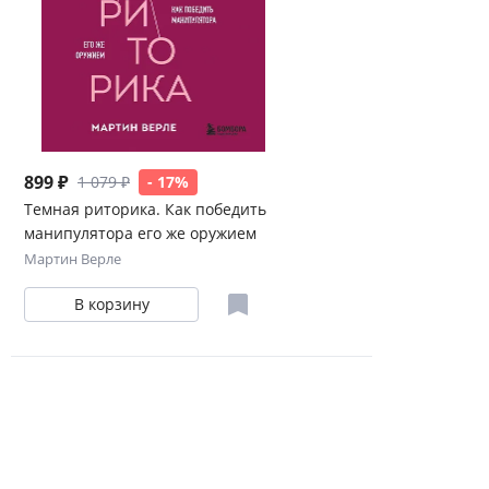
899 ₽
1 079 ₽
- 17%
Темная риторика. Как победить
манипулятора его же оружием
Мартин Верле
В корзину