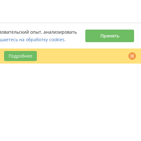
ьзовательский опыт, анализировать
Принять
шаетесь на обработку cookies.
Подробнее
Контактная информация
claimbook24@bookcentre.ru