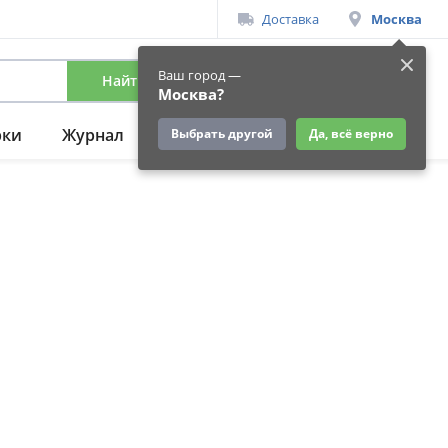
Доставка
Москва
Ваш город —
Найти
Вход
/
Регистрация
Москва?
рки
Журнал
Подарки
Ещё
Выбрать другой
Да, всё верно