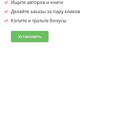
сайтом, вы
соглашаетесь на обработку cookies.
Ищите авторов и книги
Принять
Делайте заказы за пару кликов
Копите и тратьте бонусы
Войдите или зарегистрируйтесь, чтобы получить скидку
30% на первый заказ
Установить
Подробнее
Часто задаваемые вопросы
Программа лояльности
Журнал «Что читать»
Оптовым клиентам
Условия и положения