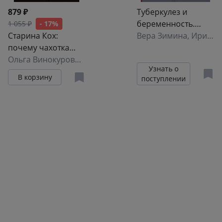
879 ₽
Туберкулез и
беременность.
1 055 ₽
- 17%
Старина Кох:
Учебное пособие
Вера Зимина
,
Ирина Викторова
почему чахотка
занимает наши
Ольга Винокурова
,
Антон Винокуров
Узнать о
умы, сердца и
В корзину
поступлении
легкие