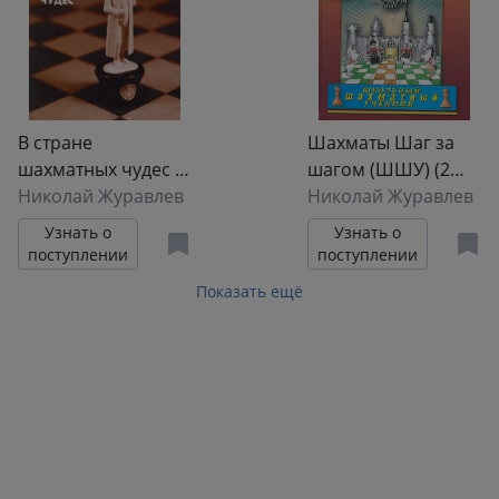
В стране
Шахматы Шаг за
шахматных чудес /
шагом (ШШУ) (2
(мягк)
Николай Журавлев
вида) Журавлев
Николай Журавлев
(Библиотечка
Узнать о
Узнать о
шахматиста).
поступлении
поступлении
Журавлев Н.
Показать ещё
(Маркет стайл)