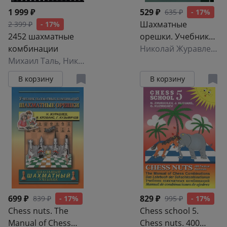
1 999 ₽
529 ₽
635 ₽
- 17%
Шахматные
2 399 ₽
- 17%
2452 шахматные
орешки. Учебник
комбинации
шахматных
Николай Журавлев
,
Я
Михаил Таль
,
Николай Журавлев
,
комбинаций
Валентин Кириллов
,
В корзину
В корзину
699 ₽
829 ₽
839 ₽
- 17%
995 ₽
- 17%
Chess nuts. The
Chess school 5.
Manual of Chess
Chess nuts. 400