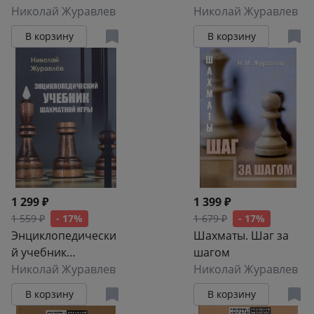
Combinations /
Николай Журавлев
Tactical Exercises.
Николай Журавлев
Шахматные
The Manual of Chess
В корзину
В корзину
орешки. Учебник
Combinations /
шахматных
Шахматные
комбинаций
орешки. 400
упражнений по
тактике
1 299 ₽
1 399 ₽
1 559 ₽
- 17%
1 679 ₽
- 17%
Энциклопедически
Шахматы. Шаг за
й учебник
шагом
шахматной игры
Николай Журавлев
Николай Журавлев
В корзину
В корзину