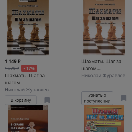
1 149 ₽
Шахматы. Шаг за
шагом.
1 379 ₽
- 17%
Шахматы. Шаг за
Предисловие
Николай Журавлев
шагом
Михаила Таля
Николай Журавлев
Узнать о
В корзину
поступлении