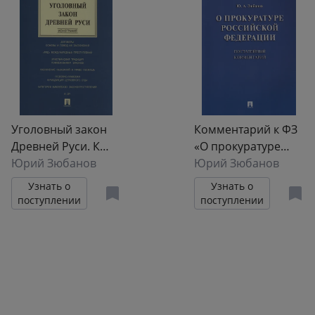
Уголовный закон
Комментарий к ФЗ
Древней Руси. К
«О прокуратуре
1000-летию Правды
Юрий Зюбанов
РФ» (постатейный).
Юрий Зюбанов
Русской.
Узнать о
Узнать о
Монография
поступлении
поступлении