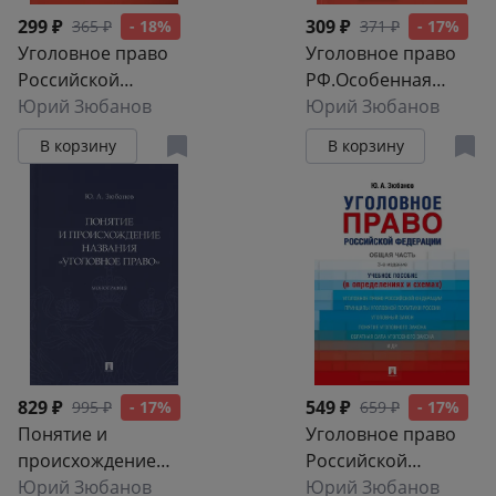
299 ₽
309 ₽
365 ₽
- 18%
371 ₽
- 17%
Уголовное право
Уголовное право
Российской
РФ.Особенная
Федерации. Общая
Юрий Зюбанов
часть (в
Юрий Зюбанов
часть (в
определениях и
В корзину
В корзину
определениях и
схемах).Уч.пос.
схемах): учебное
пособие
829 ₽
549 ₽
995 ₽
- 17%
659 ₽
- 17%
Понятие и
Уголовное право
происхождение
Российской
названия
Юрий Зюбанов
Федерации. Общая
Юрий Зюбанов