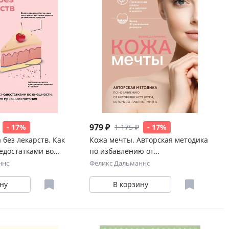
979 ₽
- 17%
1 175 ₽
- 17%
 без лекарств. Как
Кожа мечты. Авторская методика
едостатками во
по избавлению от
зменив привычки
несовершенств кожи, которые
ннс
Феликс Дальманнс
отравляют жизнь
ну
В корзину