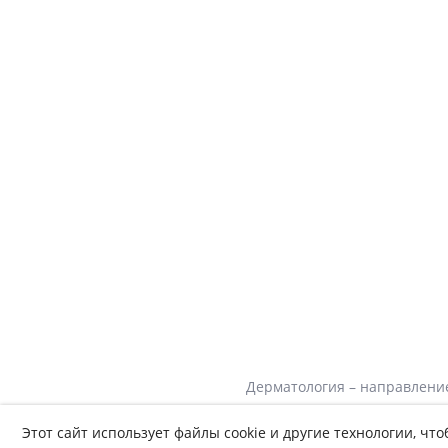
Дерматология – направление
этой сфере включает деталь
Этот сайт использует файлы cookie и другие технологии, ч
эндокринологией, онкологие