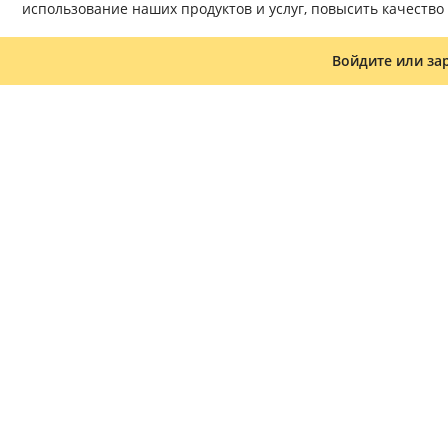
использование наших продуктов и услуг, повысить качеств
Эти издания нельзя назвать
сложно переоценить. Это св
Войдите или за
это отражается на коже. Ну
Чему научат книг
Иллюстрированные издания 
профессиональным врачам, 
знать, почему они возникают
Познавательная литература 
не изучал. Литература по д
из-за гормональных сбоев. 
Книги написаны не в научно
стиль оценят и подростки, 