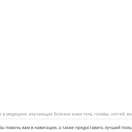
 в медицине, изучающее болезни кожи тела, головы, ногтей, во
ное знакомство со строением и физиологическими функциями все
тобы помочь вам в навигации, а также предоставить лучший пол
й, венерологией, аллергологией. Книги по дерматологии посвящ