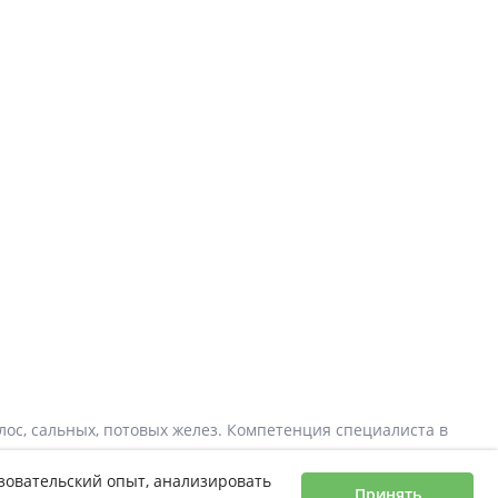
лос, сальных, потовых желез. Компетенция специалиста в
го, указанного выше. Этот раздел тесно связан с
ьзовательский опыт, анализировать
ены коже и особенностям заботы о ее здоровье.
Принять