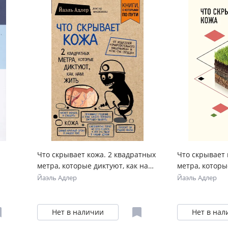
Что скрывает кожа. 2 квадратных
Что скрывает 
метра, которые диктуют, как нам
метра, которы
жить (покет)
жить
Йаэль Адлер
Йаэль Адлер
Нет в наличии
Нет в нал