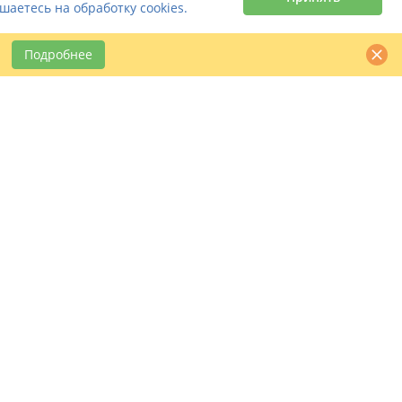
шаетесь на обработку cookies.
ечение. Значимость кожных покровов для каждого человека
фекций и бактерий. Если с организмом не все в порядке,
Подробнее
ить серьезную болезнь.
 круг читателей. Они будут интересны не только
еку, страдающему от внешних дефектов кожи, хочется
даже тот, кто не имеет отношения к медицине и никогда ее
период полового созревания кожа у детей сильно страдает
 на читателя любого уровня образования жанре. Такой
 требования. Изучая книги, вы узнаете: