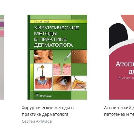
Хирургические методы в
Атопический д
практике дерматолога
патогенез и т
Сергей Ахтямов