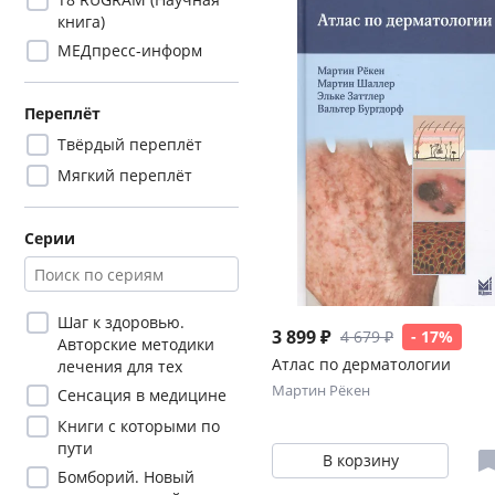
книга)
МЕДпресс-информ
Переплёт
Твёрдый переплёт
Мягкий переплёт
Серии
Шаг к здоровью.
3 899 ₽
4 679 ₽
- 17%
Авторские методики
Атлас по дерматологии
лечения для тех
Мартин Рёкен
Сенсация в медицине
Книги с которыми по
пути
В корзину
Бомборий. Новый