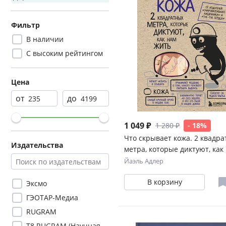
Фильтр
В наличии
С высоким рейтингом
Цена
от
до
1 049 ₽
1 280 ₽
- 18%
Что скрывает кожа. 2 квадр
Издательства
метра, которые диктуют, как
жить
Йаэль Адлер
В корзину
Эксмо
ГЭОТАР-Медиа
RUGRAM
Т8 RUGRAM (Научная