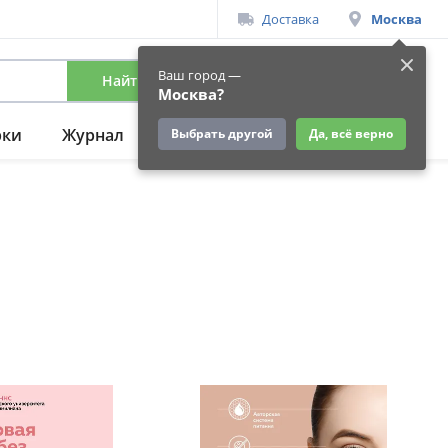
Доставка
Москва
Ваш город —
Найти
Вход
/
Регистрация
Москва?
рки
Журнал
Подарки
Ещё
Выбрать другой
Да, всё верно