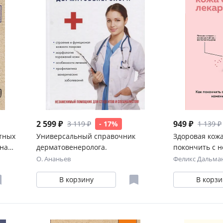
2 599 ₽
949 ₽
3 119 ₽
- 17%
1 139 ₽
атных
Универсальный справочник
Здоровая кожа
 нам
дерматовенеролога.
покончить с н
внешности, и
О. Ананьев
Феликс Дальма
питания
В корзину
В корзи