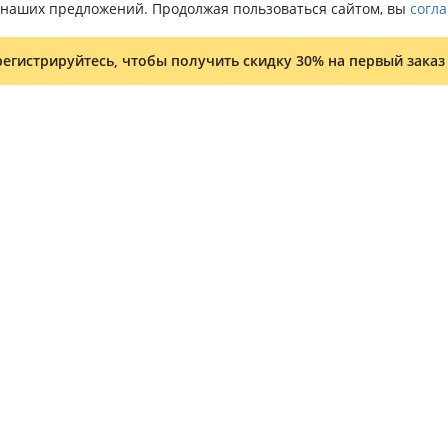
о наших предложений. Продолжая пользоваться сайтом, вы
согла
 исключительно медицинскими, и они не пропагандируют самол
оего рода защитная оболочка, оберегающая нас от множества ин
регистрируйтесь, чтобы получить скидку 30% на первый заказ
жно вовремя определять тревожные звоночки, чтобы не пропуст
и
в виде энциклопедий или справочников рассчитаны на широкий
косметологам и дипломированным дерматологам. Любому челов
 и как их устранить.
написана простым и понятным языком, с терминами разберется 
ерматологии особенно интересна подросткам и их родителям. В 
Важно правильно и безопасно ухаживать за ней.
м, а скорее повествовательном, очень простом и рассчитанном
которые не воспринимают поучительный тон, не любят правила и